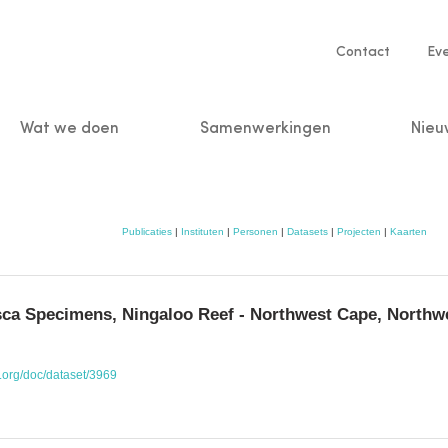
Service
Contact
Ev
navigatio
Wat we doen
Samenwerkingen
Nieu
n
Publicaties
|
Instituten
|
Personen
|
Datasets
|
Projecten
|
Kaarten
ca Specimens, Ningaloo Reef - Northwest Cape, Northwe
o.org/doc/dataset/3969