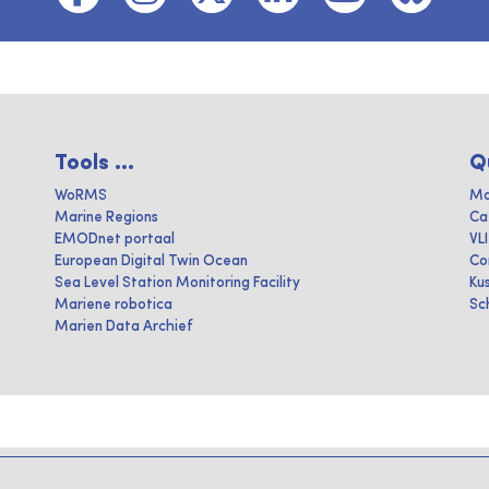
Tools ...
Q
WoRMS
Ma
Marine Regions
Ca
EMODnet portaal
VL
European Digital Twin Ocean
Co
Sea Level Station Monitoring Facility
Ku
Mariene robotica
Sc
Marien Data Archief