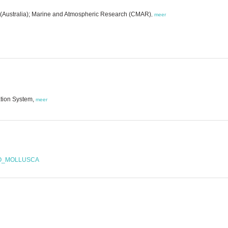
 (Australia); Marine and Atmospheric Research (CMAR)
,
meer
ation System,
meer
OO_MOLLUSCA