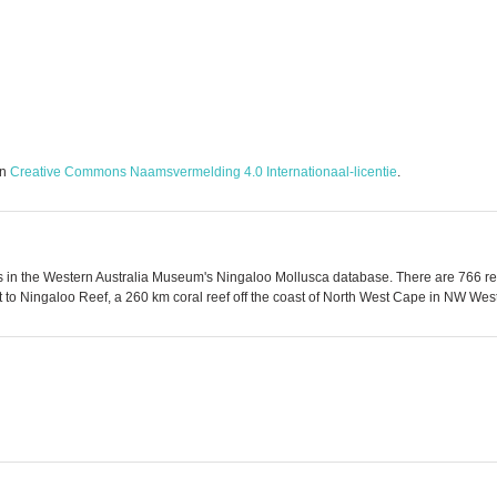
en
Creative Commons Naamsvermelding 4.0 Internationaal-licentie
.
 in the Western Australia Museum's Ningaloo Mollusca database. There are 766 reco
to Ningaloo Reef, a 260 km coral reef off the coast of North West Cape in NW Weste