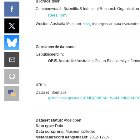
Bijdrage door
Commonwealth Scientific & Industrial Research Organisation
Rees, Tony
Western Australia Museum
,
,
data eigenaar
data leverancier
,
meer
Gerelateerde datasets
Gepubliceerd in:
OBIS-Australia:
Australian Ocean Biodiversity Inform
URL's
Dataset informatie:
gcmd.nasa.gov/r/d/[GCMD]OBISAU_WAM_NINGAL
Dataset status:
Afgelopen
Data type:
Data
Data oorsprong:
Museum collectie
Metadatarecord aangemaakt:
2012-12-19