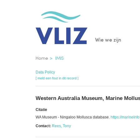
Overslaan
en
naar
de
Main
Wie we zijn
inhoud
gaan
navigatio
Kruimelpad
Home
IMIS
Data Policy
[ meld een fout in dit record ]
Western Australia Museum, Marine Mollus
Citatie
WA Museum - Ningaloo Mollusca database.
https://marineinf
Contact:
Rees, Tony