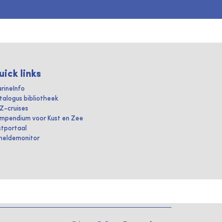
uick links
rineInfo
talogus bibliotheek
IZ-cruises
mpendium voor Kust en Zee
stportaal
heldemonitor