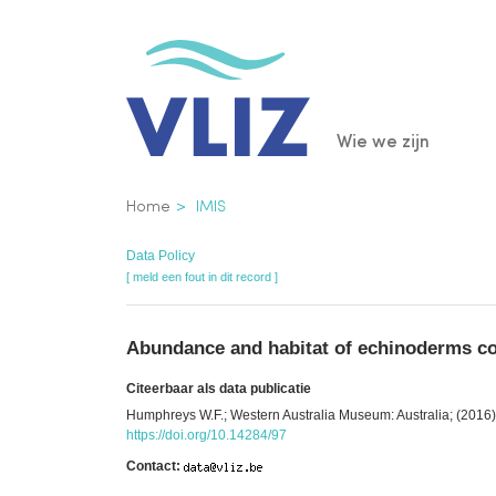
Overslaan
en
naar
de
Main
Wie we zijn
inhoud
gaan
navigatio
Kruimelpad
Home
IMIS
Data Policy
[ meld een fout in dit record ]
Abundance and habitat of echinoderms co
Citeerbaar als data publicatie
Humphreys W.F.; Western Australia Museum: Australia; (2016
https://doi.org/10.14284/97
Contact: