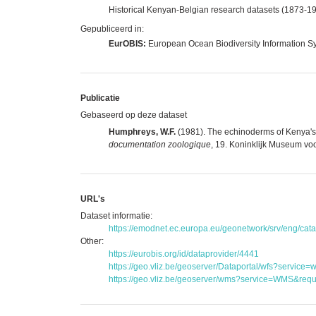
Historical Kenyan-Belgian research datasets (1873-1
Gepubliceerd in:
EurOBIS:
European Ocean Biodiversity Information S
Publicatie
Gebaseerd op deze dataset
Humphreys, W.F.
(1981). The echinoderms of Kenya's
documentation zoologique
, 19. Koninklijk Museum voo
URL's
Dataset informatie:
https://emodnet.ec.europa.eu/geonetwork/srv/eng/c
Other:
https://eurobis.org/id/dataprovider/4441
https://geo.vliz.be/geoserver/Dataportal/wfs?serv
https://geo.vliz.be/geoserver/wms?service=WMS&reque