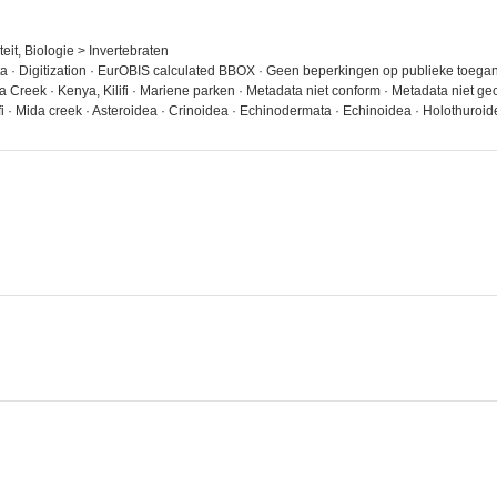
eit, Biologie > Invertebraten
ta · Digitization · EurOBIS calculated BBOX · Geen beperkingen op publieke toegan
 Creek · Kenya, Kilifi · Mariene parken · Metadata niet conform · Metadata niet g
i · Mida creek · Asteroidea · Crinoidea · Echinodermata · Echinoidea · Holothuroi