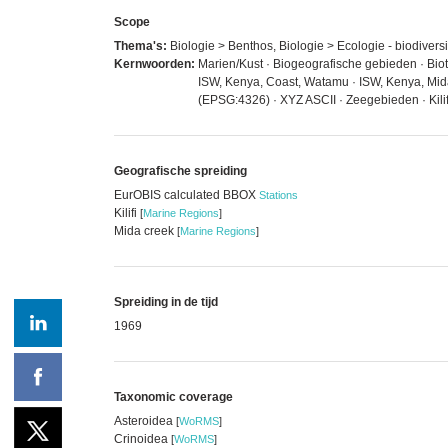
Scope
Thema's:
Biologie > Benthos, Biologie > Ecologie - biodiversit
Kernwoorden:
Marien/Kust · Biogeografische gebieden · Bio
ISW, Kenya, Coast, Watamu · ISW, Kenya, Mida
(EPSG:4326) · XYZ ASCII · Zeegebieden · Kilif
Geografische spreiding
EurOBIS calculated BBOX
Stations
Kilifi
[
Marine Regions
]
Mida creek
[
Marine Regions
]
Spreiding in de tijd
1969
Taxonomic coverage
Asteroidea
[
WoRMS
]
Crinoidea
[
WoRMS
]