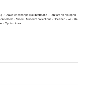
g · Geowetenschappelijke informatie · Habitats en biotopen ·
econtroleerd · Milieu · Museum collections · Oceanen · WGS84
dea · Ophiuroidea