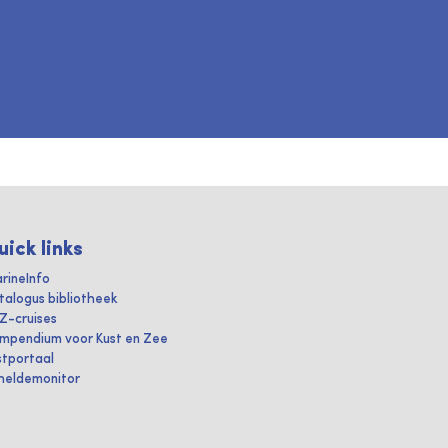
uick links
rineInfo
talogus bibliotheek
IZ-cruises
mpendium voor Kust en Zee
stportaal
heldemonitor