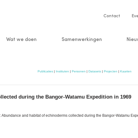
Service
Contact
Ev
navigatio
Wat we doen
Samenwerkingen
Nieu
n
Publicaties
|
Instituten
|
Personen
|
Datasets
|
Projecten
|
Kaarten
llected during the Bangor-Watamu Expedition in 1969
): Abundance and habitat of echinoderms collected during the Bangor-Watamu Expe