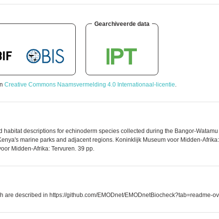
Gearchiveerde data
en
Creative Commons Naamsvermelding 4.0 Internationaal-licentie
.
habitat descriptions for echinoderm species collected during the Bangor-Watamu E
 Kenya's marine parks and adjacent regions. Koninklijk Museum voor Midden-Afrika
oor Midden-Afrika: Tervuren. 39 pp.
which are described in https://github.com/EMODnet/EMODnetBiocheck?tab=readme-ov