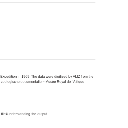
xpedition in 1969. The data were digitized by VLIZ from the
: zoologische documentatie = Musée Royal de l'Afrique
-file#understanding-the-output