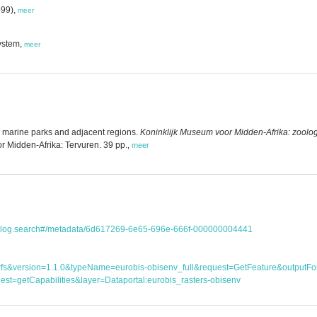
999),
meer
ystem,
meer
 marine parks and adjacent regions.
Koninklijk Museum voor Midden-Afrika: zoolog
r Midden-Afrika: Tervuren. 39 pp.
,
meer
atalog.search#/metadata/6d617269-6e65-696e-666f-000000004441
ice=wfs&version=1.1.0&typeName=eurobis-obisenv_full&request=GetFeature&outp
st=getCapabilities&layer=Dataportal:eurobis_rasters-obisenv