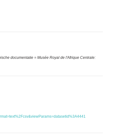
ische documentatie = Musée Royal de l'Afrique Centrale:
utFormat=text%2Fcsv&viewParams=datasetid%3A4441