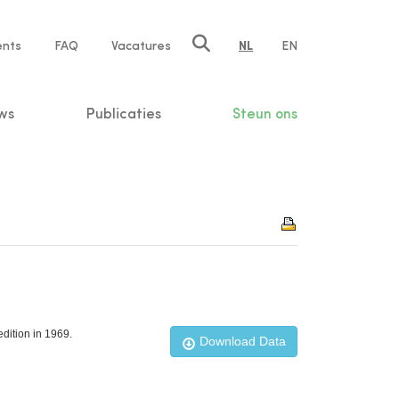
ents
FAQ
Vacatures
NL
EN
n
ws
Publicaties
Steun ons
dition in 1969.
Download Data