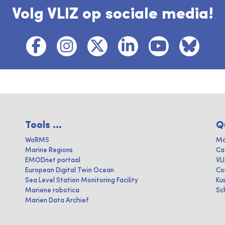
Volg VLIZ op sociale media!
Tools ...
Q
WoRMS
Ma
Marine Regions
Ca
EMODnet portaal
VL
European Digital Twin Ocean
Co
Sea Level Station Monitoring Facility
Ku
Mariene robotica
Sc
Marien Data Archief