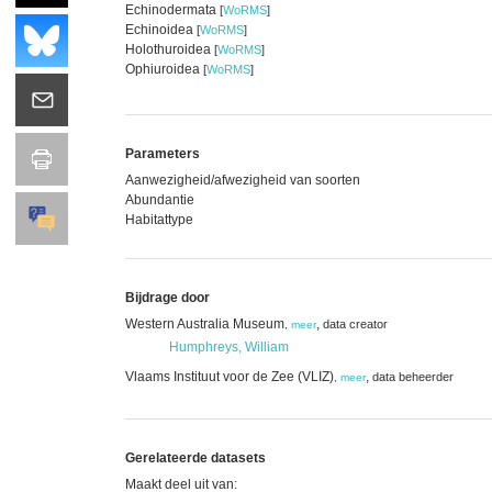
Echinodermata
[
WoRMS
]
Echinoidea
[
WoRMS
]
Holothuroidea
[
WoRMS
]
Ophiuroidea
[
WoRMS
]
Parameters
Aanwezigheid/afwezigheid van soorten
Abundantie
Habitattype
Bijdrage door
Western Australia Museum
,
data creator
,
meer
Humphreys, William
Vlaams Instituut voor de Zee (VLIZ)
,
data beheerder
,
meer
Gerelateerde datasets
Maakt deel uit van: