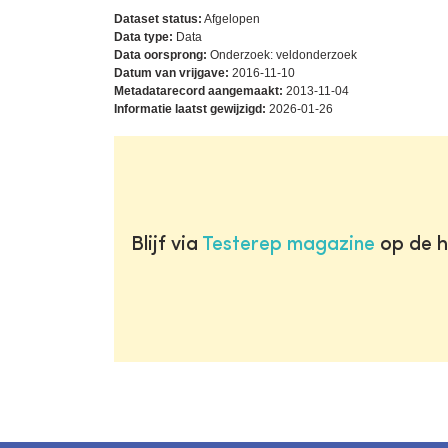
Dataset status:
Afgelopen
Data type:
Data
Data oorsprong:
Onderzoek: veldonderzoek
Datum van vrijgave:
2016-11-10
Metadatarecord aangemaakt:
2013-11-04
Informatie laatst gewijzigd:
2026-01-26
Blijf via
Testerep magazine
op de h