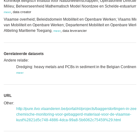
Koninklijk Belgisch Instituut voor Natuurwetenschappen; Operationele Directie Na
Milieu; Beheerseenheid Mathematisch Model Noordzee en Schelde-estuarium 
,
data creator
meer
Vlaamse overheid; Beleidsdomein Mobiliteit en Openbare Werken; Vlaams Minis
van Mobiliteit en Openbare Werken; Departement Mobiliteit en Openbare Werke
Afdeling Maritieme Toegang
,
data leverancier
,
meer
Gerelateerde datasets
Andere relatie:
Dredging: heavy metals and PCBs in sediment in the Belgian Continental
meer
URL
Other:
http://pure.ilvo.vlaanderen.be/portal/nl/projects/baggerstortingen-in-zee-
chemische-monitoring-voor-gebaggerd-materiaal-voor-de-vlaamse-
kust%2821d5c748-4886-4dca-99a8-5b6062c75459%29.html