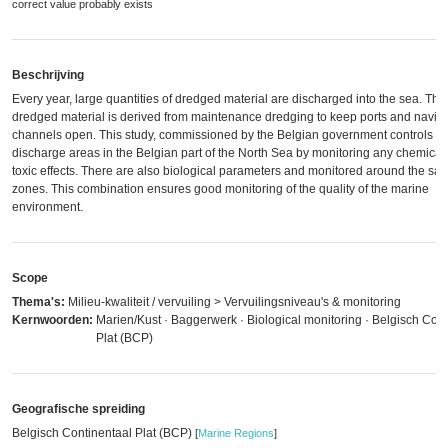
correct value probably exists
Beschrijving
Every year, large quantities of dredged material are discharged into the sea. The
dredged material is derived from maintenance dredging to keep ports and navig
channels open. This study, commissioned by the Belgian government controls th
discharge areas in the Belgian part of the North Sea by monitoring any chemical 
toxic effects. There are also biological parameters and monitored around the sa
zones. This combination ensures good monitoring of the quality of the marine
environment.
Scope
Thema's:
Milieu-kwaliteit / vervuiling > Vervuilingsniveau's & monitoring
Kernwoorden:
Marien/Kust · Baggerwerk · Biological monitoring · Belgisch Cont
Plat (BCP)
Geografische spreiding
Belgisch Continentaal Plat (BCP)
[
Marine Regions
]