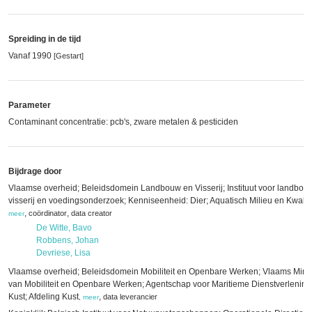
Spreiding in de tijd
Vanaf 1990
[Gestart]
Parameter
Contaminant concentratie: pcb's, zware metalen & pesticiden
Bijdrage door
Vlaamse overheid; Beleidsdomein Landbouw en Visserij; Instituut voor landbouw
visserij en voedingsonderzoek; Kenniseenheid: Dier; Aquatisch Milieu en Kwalite
,
,
coördinator
data creator
meer
De Witte, Bavo
Robbens, Johan
Devriese, Lisa
Vlaamse overheid; Beleidsdomein Mobiliteit en Openbare Werken; Vlaams Minis
van Mobiliteit en Openbare Werken; Agentschap voor Maritieme Dienstverlening
Kust; Afdeling Kust
,
data leverancier
,
meer