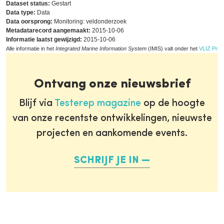
Dataset status:
Gestart
Data type:
Data
Data oorsprong:
Monitoring: veldonderzoek
Metadatarecord aangemaakt:
2015-10-06
Informatie laatst gewijzigd:
2015-10-06
Alle informatie in het
Integrated Marine Information System
(IMIS) valt onder het
VLIZ Priva
Ontvang onze nieuwsbrief
Blijf via
Testerep magazine
op de hoogte
van onze recentste ontwikkelingen, nieuwste
projecten en aankomende events.
SCHRIJF JE IN