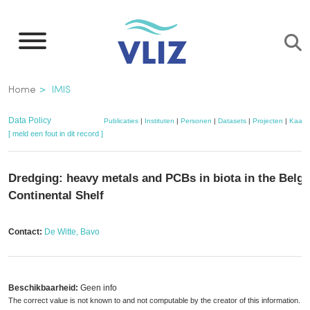
Overslaan
en
naar
de
Kruimelpad
Home
IMIS
inhoud
gaan
Data Policy
Publicaties
|
Instituten
|
Personen
|
Datasets
|
Projecten
|
Kaart
[ meld een fout in dit record ]
Dredging: heavy metals and PCBs in biota in the Belgi
Continental Shelf
Contact:
De Witte, Bavo
Beschikbaarheid:
Geen info
The correct value is not known to and not computable by the creator of this information. 