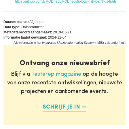
https://github.com/EMODnet/EMODnet-Biology-fish-benthos-traits
Dataset status:
Afgelopen
Data type:
Dataproducten
Metadatarecord aangemaakt:
2019-01-21
Informatie laatst gewijzigd:
2024-12-04
Alle informatie in het
Integrated Marine Information System
(IMIS) valt onder het
VLI
Ontvang onze nieuwsbrief
Blijf via
Testerep magazine
op de hoogte
van onze recentste ontwikkelingen, nieuwste
projecten en aankomende events.
SCHRIJF JE IN