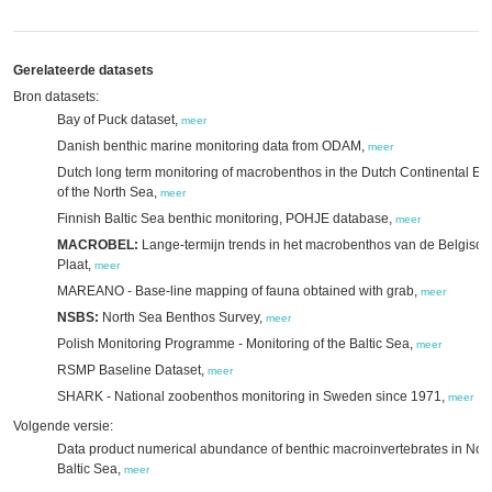
Gerelateerde datasets
Bron datasets:
Bay of Puck dataset,
meer
Danish benthic marine monitoring data from ODAM,
meer
Dutch long term monitoring of macrobenthos in the Dutch Continental E
of the North Sea,
meer
Finnish Baltic Sea benthic monitoring, POHJE database,
meer
MACROBEL:
Lange-termijn trends in het macrobenthos van de Belgisch
Plaat,
meer
MAREANO - Base-line mapping of fauna obtained with grab,
meer
NSBS:
North Sea Benthos Survey,
meer
Polish Monitoring Programme - Monitoring of the Baltic Sea,
meer
RSMP Baseline Dataset,
meer
SHARK - National zoobenthos monitoring in Sweden since 1971,
meer
Volgende versie:
Data product numerical abundance of benthic macroinvertebrates in Nor
Baltic Sea,
meer