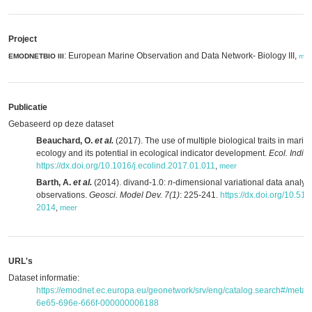
Project
: European Marine Observation and Data Network- Biology III,
EMODNETBIO III
mee
Publicatie
Gebaseerd op deze dataset
Beauchard, O.
et al.
(2017). The use of multiple biological traits in mari
ecology and its potential in ecological indicator development.
Ecol. Indic.
https://dx.doi.org/10.1016/j.ecolind.2017.01.011
,
meer
Barth, A.
et al.
(2014). divand-1.0:
n
-dimensional variational data analys
observations.
Geosci. Model Dev. 7(1)
: 225-241.
https://dx.doi.org/10.5
2014
,
meer
URL's
Dataset informatie:
https://emodnet.ec.europa.eu/geonetwork/srv/eng/catalog.search#/meta
6e65-696e-666f-000000006188