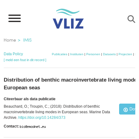
Overslaan
en
naar
de
Kruimelpad
Home
IMIS
inhoud
gaan
Data Policy
Publicaties
|
Instituten
|
Personen
|
Datasets
|
Projecten
|
Ka
[ meld een fout in dit record ]
Distribution of benthic macroinvertebrate living modes
European seas
Citeerbaar als data publicatie
Beauchard, O.; Troupin, C.; (2018): Distribution of benthic
Down
macroinvertebrate living modes in European seas. Marine Data
Archive.
https://doi.org/10.14284/373
Contact: