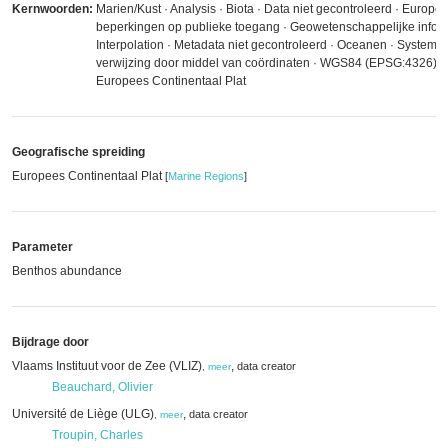
Kernwoorden:
Marien/Kust · Analysis · Biota · Data niet gecontroleerd · Europe
beperkingen op publieke toegang · Geowetenschappelijke inform
Interpolation · Metadata niet gecontroleerd · Oceanen · Systeme
verwijzing door middel van coördinaten · WGS84 (EPSG:4326) · 
Europees Continentaal Plat
Geografische spreiding
Europees Continentaal Plat
[
Marine Regions
]
Parameter
Benthos abundance
Bijdrage door
Vlaams Instituut voor de Zee (VLIZ)
,
data creator
,
meer
Beauchard, Olivier
Université de Liège (ULG)
,
data creator
,
meer
Troupin, Charles