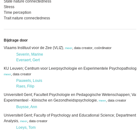
State nature connectedness
Stress
Time perception
Trait nature connectedness
Bijdrage door
Vlaams Instituut voor de Zee (VLIZ)
,
,
data creator
coördinator
,
meer
Severin, Marine
Everaert, Gert
KU Leuven; Centrum voor Leerpsychologie en Experimentele Psychopathologie
,
data creator
meer
Pauwels, Louis
Raes, Filip
Universiteit Gent; Faculteit Psychologie en Pedagogische Wetenschappen; Vak
Experimenteel - Klinische en Gezondheidspsychologie
,
data creator
,
meer
Buysse, Ann
Universiteit Gent; Faculty of Psychology and Educational Science; Department of
Analysis
,
data creator
,
meer
Loeys, Tom