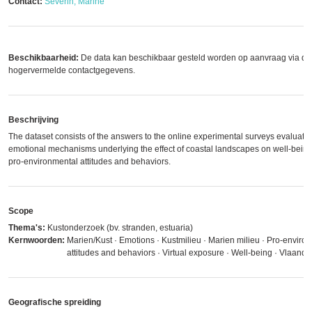
Contact:
Severin, Marine
Beschikbaarheid:
De data kan beschikbaar gesteld worden op aanvraag via de
hogervermelde contactgegevens.
Beschrijving
The dataset consists of the answers to the online experimental surveys evaluatin
emotional mechanisms underlying the effect of coastal landscapes on well-bein
pro-environmental attitudes and behaviors.
Scope
Thema's:
Kustonderzoek (bv. stranden, estuaria)
Kernwoorden:
Marien/Kust · Emotions · Kustmilieu · Marien milieu · Pro-enviro
attitudes and behaviors · Virtual exposure · Well-being · Vlaand
Geografische spreiding