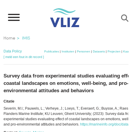
Overslaan
en
naar
de
Kruimelpad
Home
IMIS
inhoud
gaan
Data Policy
Publicaties
|
Instituten
|
Personen
|
Datasets
|
Projecten
|
Kaart
[ meld een fout in dit record ]
Survey data from experimental studies evaluating effec
coastal landscapes on emotions, well-being, and pro-
environmental attitudes and behaviors
Citatie
Severin, M.I.; Pauwels, L.; Verheye, J.; Loeys, T.; Everaert, G.; Buysse, A.; Raes, F.
Flanders Marine Institute; KU Leuven; Ghent University; (2023): Survey data fro
experimental studies evaluating effect of coastal landscapes on emotions, well-b
and pro-environmental attitudes and behaviors.
https://marineinfo.org/doc/datas