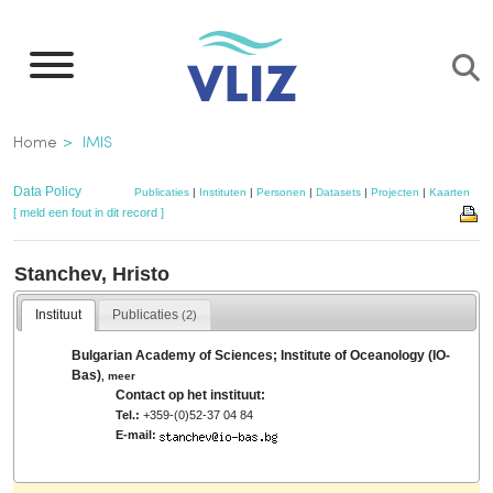
Overslaan
en
naar
de
Kruimelpad
Home
IMIS
inhoud
gaan
Data Policy
Publicaties
|
Instituten
|
Personen
|
Datasets
|
Projecten
|
Kaarten
[ meld een fout in dit record ]
Stanchev, Hristo
Instituut
Publicaties
(2)
Bulgarian Academy of Sciences; Institute of Oceanology (IO-
Bas)
,
meer
Contact op het instituut:
Tel.:
+359-(0)52-37 04 84
E-mail: