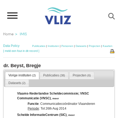
Overslaan
en
naar
de
Kruimelpad
Home
IMIS
inhoud
gaan
Data Policy
Publicaties
|
Instituten
|
Personen
|
Datasets
|
Projecten
|
Kaarten
[ meld een fout in dit record ]
dr. Beyst, Bregje
Vorige instituten
Publicaties
Projecten
(2)
(38)
(6)
Datasets
(2)
Vlaams-Nederlandse Scheldecommissie; VNSC
Communicatie (VNSC)
,
meer
Functie
: Communicatiecoördinator Vlaanderen
Periode
: Tot 26th Aug 2014
Schelde InformatieCentrum (SIC)
,
meer