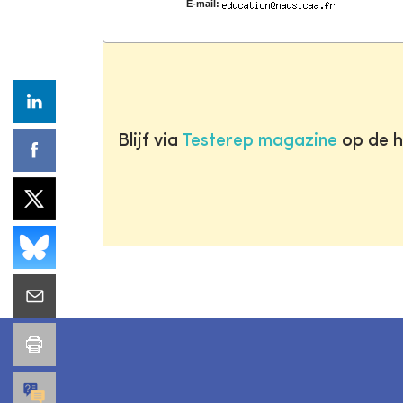
E-mail:
Blijf via
Testerep magazine
op de h