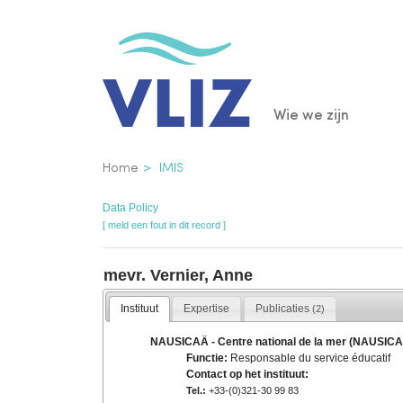
Overslaan
en
naar
de
Main
Wie we zijn
inhoud
gaan
navigatio
Kruimelpad
Home
IMIS
Data Policy
[ meld een fout in dit record ]
mevr. Vernier, Anne
Instituut
Expertise
Publicaties
(2)
NAUSICAÄ - Centre national de la mer (NAUSIC
Functie:
Responsable du service éducatif
Contact op het instituut:
Tel.:
+33-(0)321-30 99 83