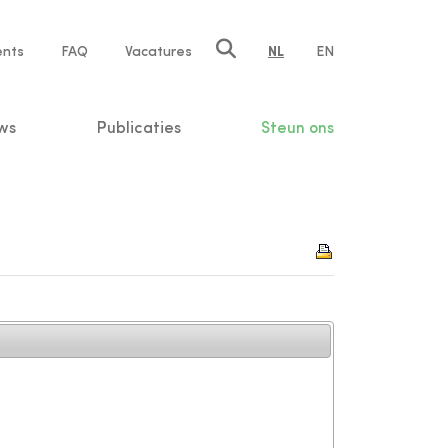
ents
FAQ
Vacatures
NL
EN
n
ws
Publicaties
Steun ons