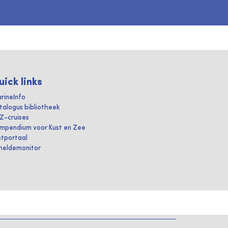
uick links
rineInfo
talogus bibliotheek
IZ-cruises
mpendium voor Kust en Zee
stportaal
heldemonitor