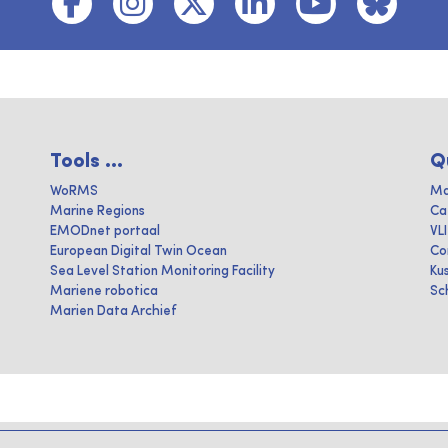
Tools ...
Q
WoRMS
Ma
Marine Regions
Ca
EMODnet portaal
VL
European Digital Twin Ocean
Co
Sea Level Station Monitoring Facility
Ku
Mariene robotica
Sc
Marien Data Archief