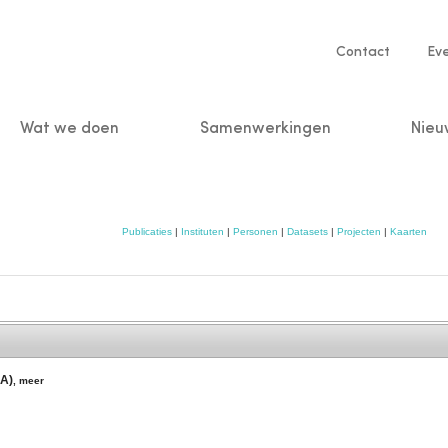
Service
Contact
Ev
navigatio
Wat we doen
Samenwerkingen
Nieu
n
Publicaties
|
Instituten
|
Personen
|
Datasets
|
Projecten
|
Kaarten
AA)
,
meer