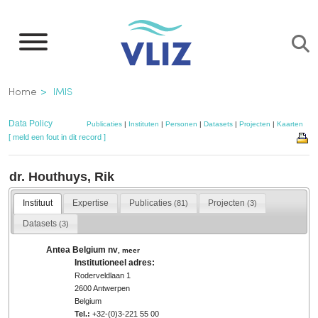
Overslaan
en
naar
de
Kruimelpad
Home
IMIS
inhoud
gaan
Data Policy
Publicaties
|
Instituten
|
Personen
|
Datasets
|
Projecten
|
Kaarten
[ meld een fout in dit record ]
dr. Houthuys, Rik
Instituut
Expertise
Publicaties
Projecten
(81)
(3)
Datasets
(3)
Antea Belgium nv
,
meer
Institutioneel adres:
Roderveldlaan 1
2600 Antwerpen
Belgium
Tel.:
+32-(0)3-221 55 00