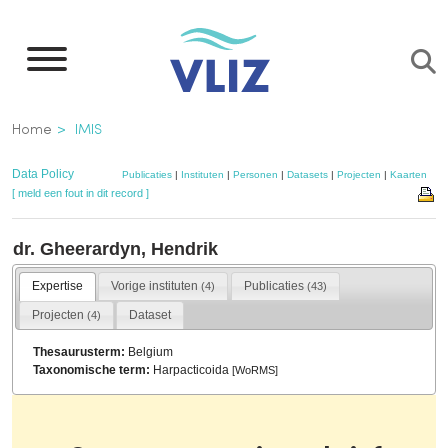
Overslaan
en
naar
de
Kruimelpad
Home
IMIS
inhoud
gaan
Data Policy
Publicaties
|
Instituten
|
Personen
|
Datasets
|
Projecten
|
Kaarten
[ meld een fout in dit record ]
dr. Gheerardyn, Hendrik
Expertise
Vorige instituten
Publicaties
(4)
(43)
Projecten
Dataset
(4)
Thesaurusterm:
Belgium
Taxonomische term:
Harpacticoida
[
WoRMS
]