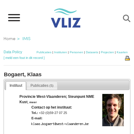
Overslaan
en
naar
de
Kruimelpad
Home
IMIS
inhoud
gaan
Data Policy
Publicaties
|
Instituten
|
Personen
|
Datasets
|
Projecten
|
Kaarten
[ meld een fout in dit record ]
Bogaert, Klaas
Instituut
Publicaties
(5)
Provincie West-Vlaanderen; Steunpunt NME
Kust
,
meer
Contact op het instituut:
Tel.:
+32-(0)59-27 07 25
E-mail: