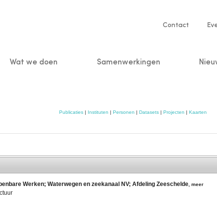
Service
Contact
Ev
navigatio
Wat we doen
Samenwerkingen
Nieu
n
Publicaties
|
Instituten
|
Personen
|
Datasets
|
Projecten
|
Kaarten
Openbare Werken; Waterwegen en zeekanaal NV; Afdeling Zeeschelde
,
meer
ctuur