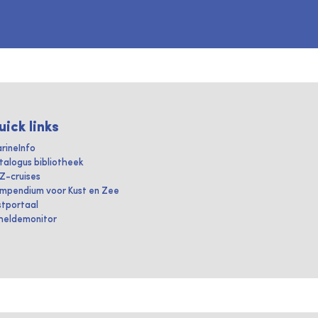
uick links
rineInfo
talogus bibliotheek
IZ-cruises
mpendium voor Kust en Zee
stportaal
heldemonitor