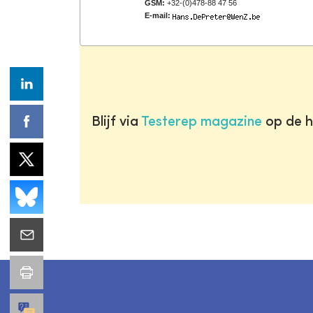
GSM:
+32-(0)478-88 47 56
E-mail:
Blijf via
Testerep magazine
op de h