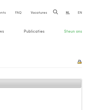
ents
FAQ
Vacatures
NL
EN
n
ws
Publicaties
Steun ons