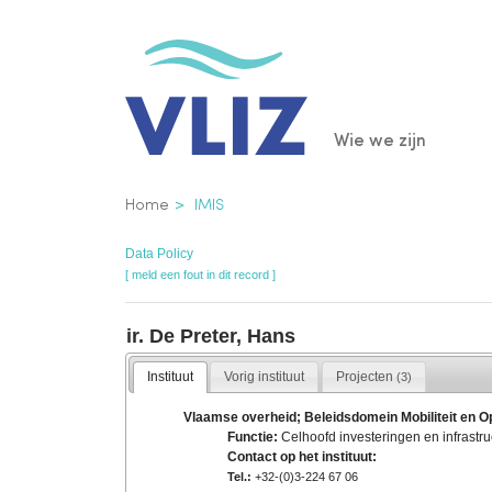
Overslaan
en
naar
de
Main
Wie we zijn
inhoud
gaan
navigatio
Kruimelpad
Home
IMIS
Data Policy
[ meld een fout in dit record ]
ir. De Preter, Hans
Instituut
Vorig instituut
Projecten
(3)
Vlaamse overheid; Beleidsdomein Mobiliteit en 
Functie:
Celhoofd investeringen en infrastru
Contact op het instituut:
Tel.:
+32-(0)3-224 67 06