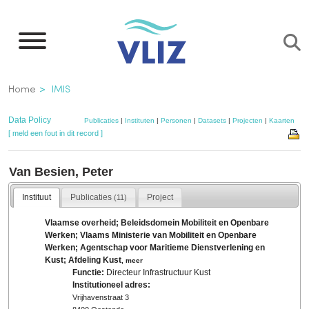
Overslaan
en
naar
de
Kruimelpad
Home
IMIS
inhoud
gaan
Data Policy
Publicaties
|
Instituten
|
Personen
|
Datasets
|
Projecten
|
Kaarten
[ meld een fout in dit record ]
Van Besien, Peter
Instituut
Publicaties
Project
(11)
Vlaamse overheid; Beleidsdomein Mobiliteit en Openbare
Werken; Vlaams Ministerie van Mobiliteit en Openbare
Werken; Agentschap voor Maritieme Dienstverlening en
Kust; Afdeling Kust
,
meer
Functie:
Directeur Infrastructuur Kust
Institutioneel adres:
Vrijhavenstraat 3