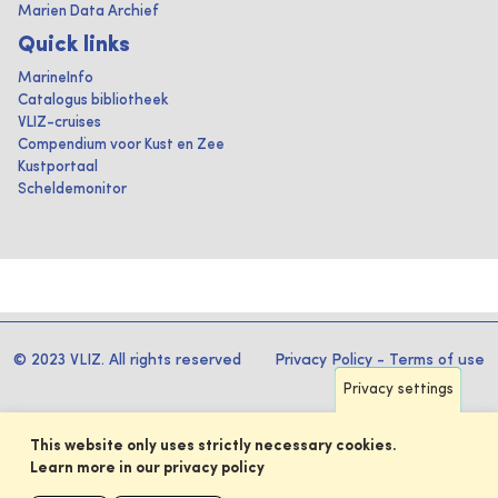
Marien Data Archief
Quick links
MarineInfo
Catalogus bibliotheek
VLIZ-cruises
Compendium voor Kust en Zee
Kustportaal
Scheldemonitor
© 2023 VLIZ. All rights reserved
Privacy Policy
-
Terms of use
Privacy settings
This website only uses strictly necessary cookies.
Learn more in our privacy policy