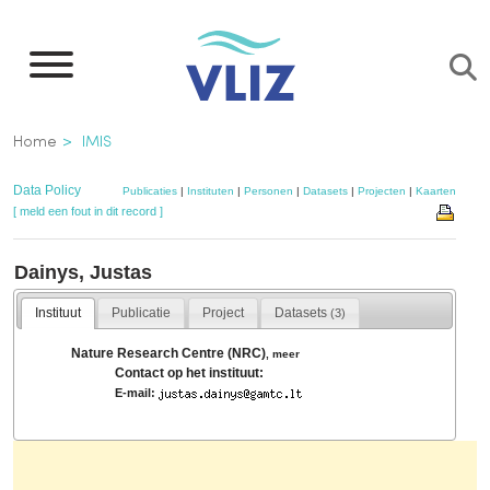
Overslaan
en
naar
de
Kruimelpad
Home
IMIS
inhoud
gaan
Data Policy
Publicaties
|
Instituten
|
Personen
|
Datasets
|
Projecten
|
Kaarten
[ meld een fout in dit record ]
Dainys, Justas
Instituut
Publicatie
Project
Datasets
(3)
Nature Research Centre (NRC)
,
meer
Contact op het instituut:
E-mail: