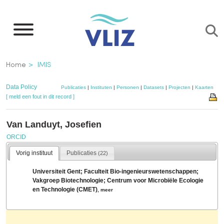
Overslaan
en
naar
de
Kruimelpad
Home
IMIS
inhoud
gaan
Data Policy
Publicaties
|
Instituten
|
Personen
|
Datasets
|
Projecten
|
Kaarten
[ meld een fout in dit record ]
Van Landuyt, Josefien
ORCID
Vorig instituut
Publicaties
(22)
Universiteit Gent; Faculteit Bio-ingenieurswetenschappen;
Vakgroep Biotechnologie; Centrum voor Microbiële Ecologie
en Technologie (CMET)
,
meer