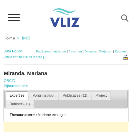
Overslaan
en
naar
de
Kruimelpad
Home
IMIS
inhoud
gaan
Data Policy
Publicaties
|
Instituten
|
Personen
|
Datasets
|
Projecten
|
Kaarten
[ meld een fout in dit record ]
Miranda, Mariana
ORCID
Bijhorende info
Expertise
Vorig instituut
Publicaties
Project
(32)
Datasets
(11)
Thesaurusterm:
Mariene ecologie