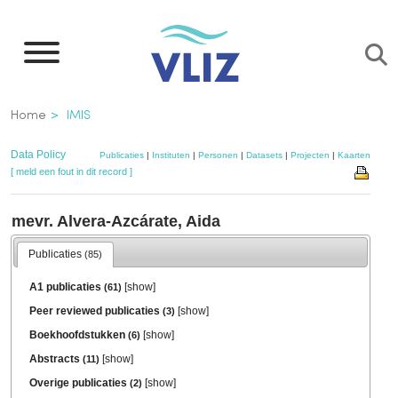
Overslaan
en
naar
de
Kruimelpad
Home
IMIS
inhoud
gaan
Data Policy
Publicaties
|
Instituten
|
Personen
|
Datasets
|
Projecten
|
Kaarten
[ meld een fout in dit record ]
mevr. Alvera-Azcárate, Aida
Publicaties
(85)
A1 publicaties
[
show
]
(61)
Peer reviewed publicaties
[
show
]
(3)
Boekhoofdstukken
[
show
]
(6)
Abstracts
[
show
]
(11)
Overige publicaties
[
show
]
(2)