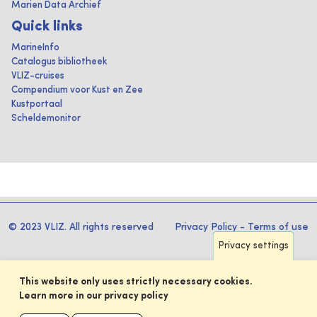
Marien Data Archief
Quick links
MarineInfo
Catalogus bibliotheek
VLIZ-cruises
Compendium voor Kust en Zee
Kustportaal
Scheldemonitor
© 2023 VLIZ. All rights reserved
Privacy Policy
-
Terms of use
Privacy settings
This website only uses strictly necessary cookies.
Learn more in our privacy policy