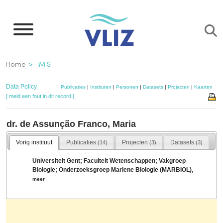
Overslaan
en
naar
de
Kruimelpad
Home
IMIS
inhoud
gaan
Data Policy
Publicaties
|
Instituten
|
Personen
|
Datasets
|
Projecten
|
Kaarten
[ meld een fout in dit record ]
dr. de Assunção Franco, Maria
Vorig instituut
Publicaties
Projecten
Datasets
(14)
(3)
(3)
Universiteit Gent; Faculteit Wetenschappen; Vakgroep
Biologie; Onderzoeksgroep Mariene Biologie (MARBIOL)
,
meer