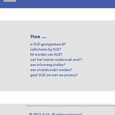
Hoe ...
is VLIZ georganiseerd?
solliciteren bij VLIZ?
lid worden van VLIZ?
ziet het marien onderzoek eruit?
een infovraag stellen?
een strandvondst melden?
gaat VLIZ om met uw privacy?
© 2023 VLIZ. All rights reserved