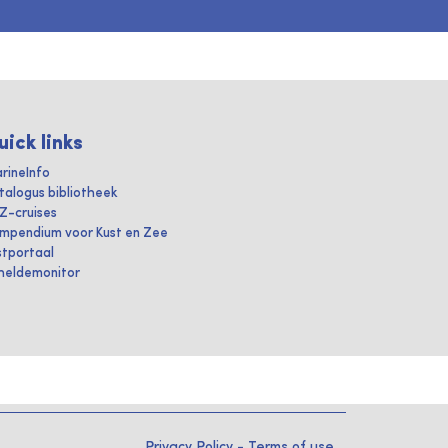
uick links
rineInfo
talogus bibliotheek
IZ-cruises
mpendium voor Kust en Zee
stportaal
heldemonitor
Privacy Policy
-
Terms of use