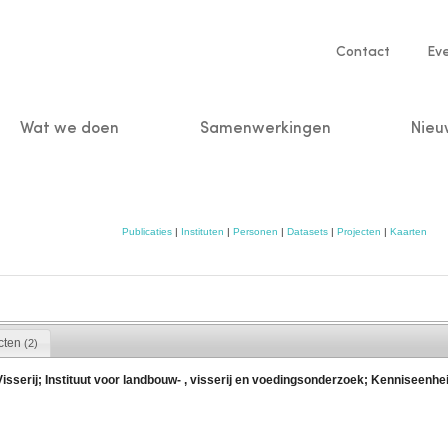
Service
Contact
Ev
navigatio
Wat we doen
Samenwerkingen
Nieu
n
Publicaties
|
Instituten
|
Personen
|
Datasets
|
Projecten
|
Kaarten
cten
(2)
erij; Instituut voor landbouw- , visserij en voedingsonderzoek; Kenniseenheid