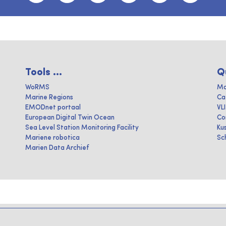
Tools ...
Q
WoRMS
Ma
Marine Regions
Ca
EMODnet portaal
VL
European Digital Twin Ocean
Co
Sea Level Station Monitoring Facility
Ku
Mariene robotica
Sc
Marien Data Archief