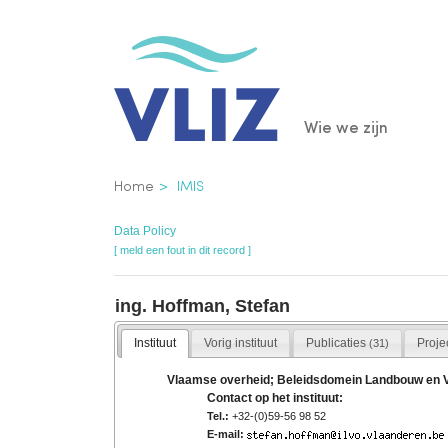
Overslaan
en
naar
de
Main
Wie we zijn
inhoud
gaan
navigatio
Kruimelpad
Home
IMIS
Data Policy
[ meld een fout in dit record ]
ing. Hoffman, Stefan
Instituut
Vorig instituut
Publicaties
Proje
(31)
Vlaamse overheid; Beleidsdomein Landbouw en Viss
Contact op het instituut:
Tel.:
+32-(0)59-56 98 52
E-mail: