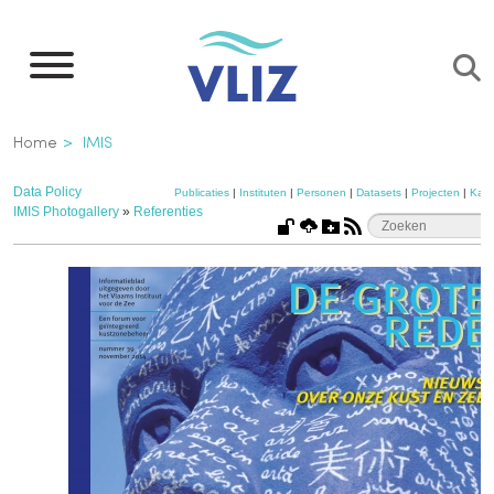
Overslaan
en
naar
de
Kruimelpad
Home
IMIS
inhoud
gaan
Data Policy
Publicaties
|
Instituten
|
Personen
|
Datasets
|
Projecten
|
Kaar
IMIS Photogallery
»
Referenties