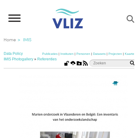
Overslaan
en
naar
de
Kruimelpad
Home
IMIS
inhoud
gaan
Data Policy
Publicaties
|
Instituten
|
Personen
|
Datasets
|
Projecten
|
Kaarten
IMIS Photogallery
»
Referenties