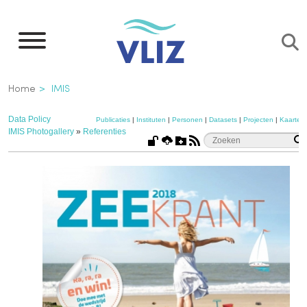
Overslaan
en
naar
de
Kruimelpad
Home
IMIS
inhoud
gaan
Data Policy
Publicaties
|
Instituten
|
Personen
|
Datasets
|
Projecten
|
Kaarten
IMIS Photogallery
»
Referenties