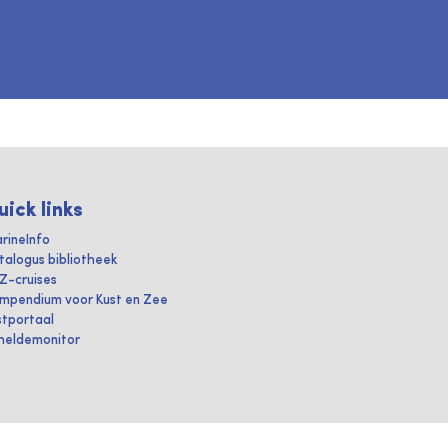
uick links
rineInfo
talogus bibliotheek
IZ-cruises
mpendium voor Kust en Zee
stportaal
heldemonitor