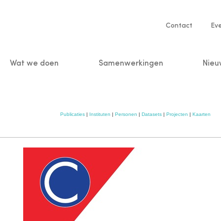
Service
Contact
Ev
navigatio
Wat we doen
Samenwerkingen
Nieu
n
Publicaties
|
Instituten
|
Personen
|
Datasets
|
Projecten
|
Kaarten