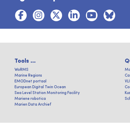
Tools ...
Q
WoRMS
Ma
Marine Regions
Ca
EMODnet portaal
VL
European Digital Twin Ocean
Co
Sea Level Station Monitoring Facility
Ku
Mariene robotica
Sc
Marien Data Archief