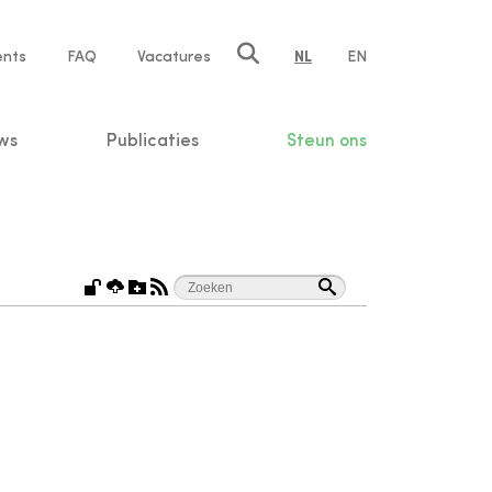
ents
FAQ
Vacatures
NL
EN
n
ws
Publicaties
Steun ons