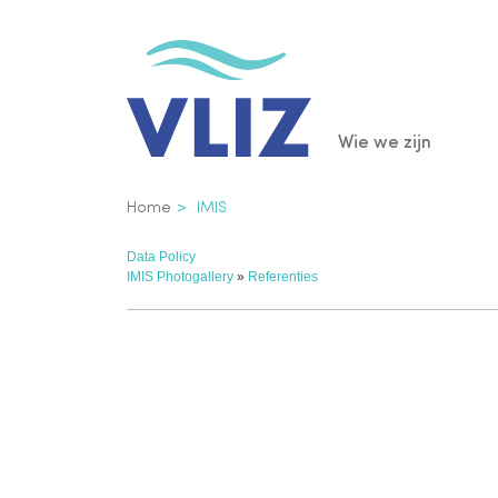
Overslaan
en
naar
de
Main
Wie we zijn
inhoud
gaan
navigatio
Kruimelpad
Home
IMIS
Data Policy
IMIS Photogallery
»
Referenties