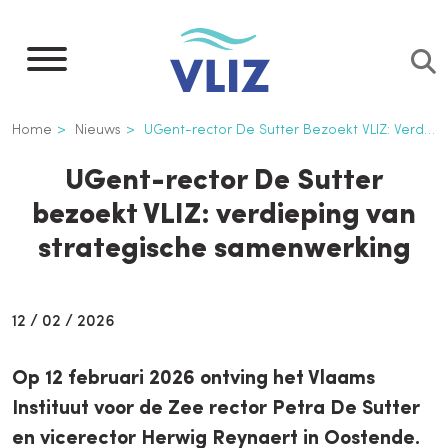
Overslaan
en
naar
de
Kruimelpad
Home
Nieuws
UGent-rector De Sutter Bezoekt VLIZ: Verdieping Van Strategische Samenwerking
inhoud
gaan
UGent-rector De Sutter
bezoekt VLIZ: verdieping van
strategische samenwerking
12 / 02 / 2026
Op 12 februari 2026 ontving het Vlaams
Instituut voor de Zee rector Petra De Sutter
en vicerector Herwig Reynaert in Oostende.