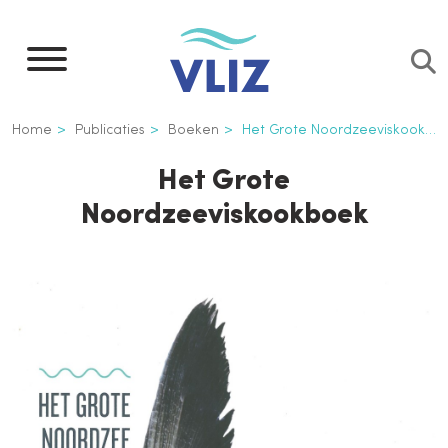
Overslaan
en
naar
de
Kruimelpad
Home
Publicaties
Boeken
Het Grote Noordzeeviskookboek
inhoud
gaan
Het Grote
Noordzeeviskookboek