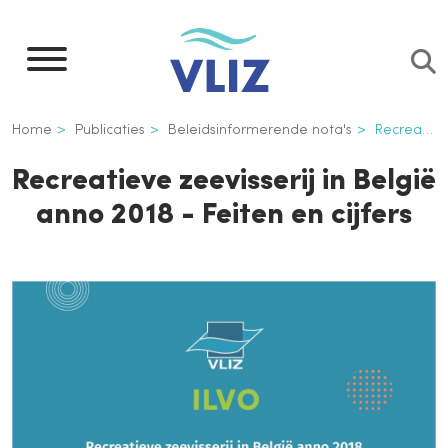
Overslaan
en
naar
de
Kruimelpad
Home
Publicaties
Beleidsinformerende nota's
Recreatieve zeevisserij in België anno 2018 - Feiten en cijfers
inhoud
gaan
Recreatieve zeevisserij in België
anno 2018 - Feiten en cijfers