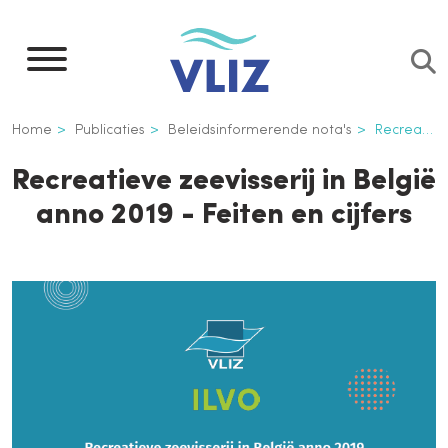
Overslaan
en
naar
de
Kruimelpad
Home
Publicaties
Beleidsinformerende nota's
Recreatieve zeevisserij in België anno 2019 - Feiten en cijfers
inhoud
gaan
Recreatieve zeevisserij in België
anno 2019 - Feiten en cijfers