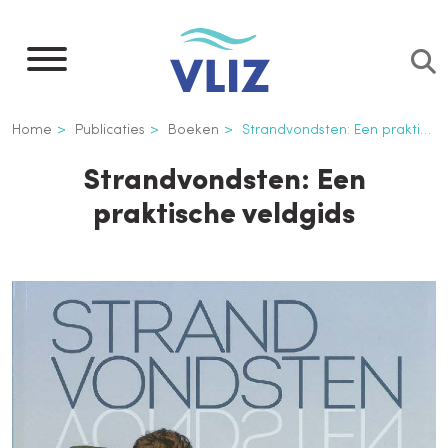
Overslaan
en
naar
de
Kruimelpad
Home
Publicaties
Boeken
Strandvondsten: Een praktische veldgids
inhoud
gaan
Strandvondsten: Een
praktische veldgids