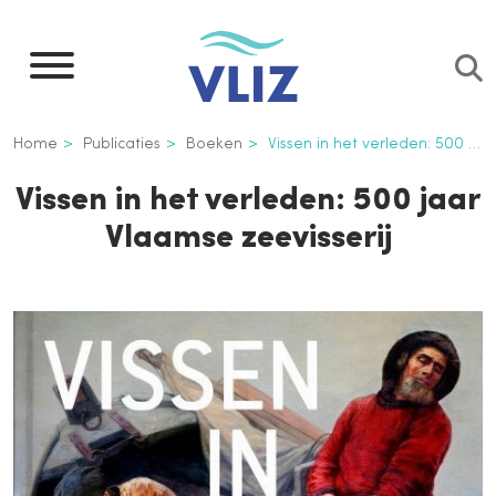
Overslaan
en
naar
de
Kruimelpad
Home
Publicaties
Boeken
Vissen in het verleden: 500 jaar Vlaamse zeevisserij
inhoud
gaan
Vissen in het verleden: 500 jaar
Vlaamse zeevisserij