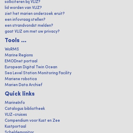
solliciteren bij VLIZ?
lid worden van VLIZ?
ziet het marien onderzoek eruit?
een infovraag stellen?
een strandvondst melden?
gaat VLIZ om met uw privacy?
Tools ...
WoRMS
Marine Regions
EMODnet portaal
European Digital Twin Ocean
Sea Level Station Monitoring Facility
Mariene robotica
Marien Data Archief
Quick links
MarineInfo
Catalogus bibliotheek
VLIZ-cruises
Compendium voor Kust en Zee
Kustportaal
Scheldemonitor