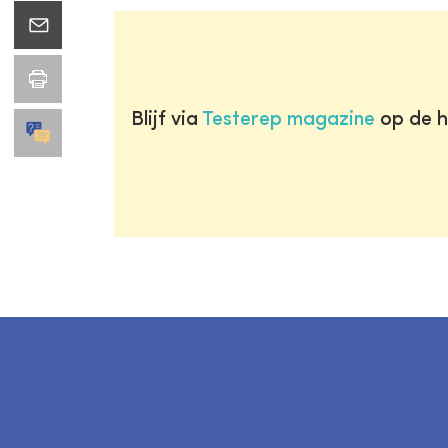
Blijf via
Testerep magazine
op de h