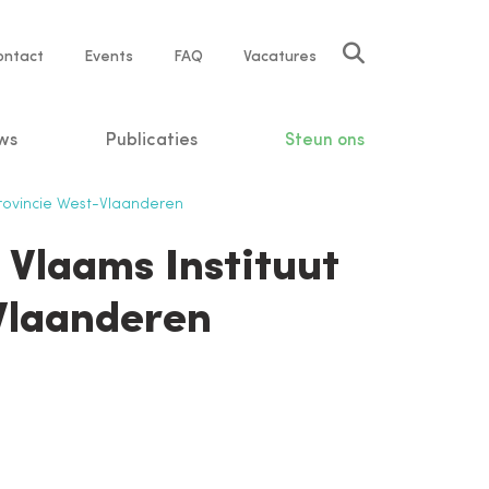
rvice
ontact
Events
FAQ
Vacatures
vigation
ws
Publicaties
Steun ons
Provincie West-Vlaanderen
 Vlaams Instituut
Vlaanderen