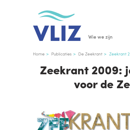
Overslaan
en
naar
de
Main
Wie we zijn
inhoud
gaan
navigatio
Kruimelpad
Home
Publicaties
De Zeekrant
Zeekrant 20
Zeekrant 2009: j
voor de Z