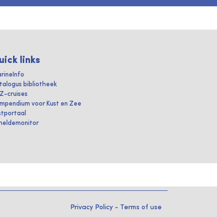
uick links
rineInfo
talogus bibliotheek
IZ-cruises
mpendium voor Kust en Zee
stportaal
heldemonitor
Privacy Policy
-
Terms of use