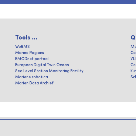
Tools ...
Q
WoRMS
Ma
Marine Regions
Ca
EMODnet portaal
VL
European Digital Twin Ocean
Co
Sea Level Station Monitoring Facility
Ku
Mariene robotica
Sc
Marien Data Archief