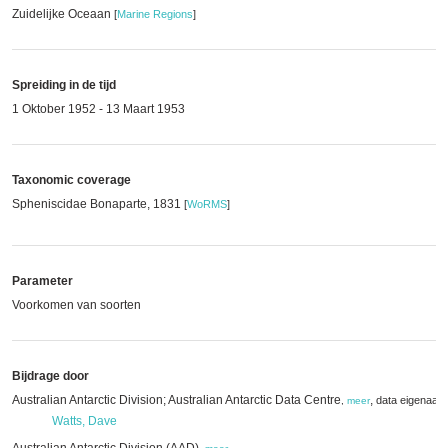
Zuidelijke Oceaan
[
Marine Regions
]
Spreiding in de tijd
1 Oktober 1952 - 13 Maart 1953
Taxonomic coverage
Spheniscidae Bonaparte, 1831
[
WoRMS
]
Parameter
Voorkomen van soorten
Bijdrage door
Australian Antarctic Division; Australian Antarctic Data Centre
,
data eigenaar
,
meer
Watts, Dave