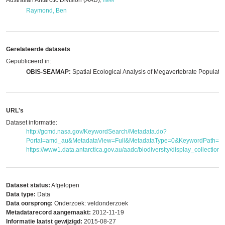
Australian Antarctic Division (AAD)
,
meer
Raymond, Ben
Gerelateerde datasets
Gepubliceerd in:
OBIS-SEAMAP:
Spatial Ecological Analysis of Megavertebrate Populati
URL's
Dataset informatie:
http://gcmd.nasa.gov/KeywordSearch/Metadata.do?
Portal=amd_au&MetadataView=Full&MetadataType=0&KeywordPath=&
https://www1.data.antarctica.gov.au/aadc/biodiversity/display_collection
Dataset status:
Afgelopen
Data type:
Data
Data oorsprong:
Onderzoek: veldonderzoek
Metadatarecord aangemaakt:
2012-11-19
Informatie laatst gewijzigd:
2015-08-27