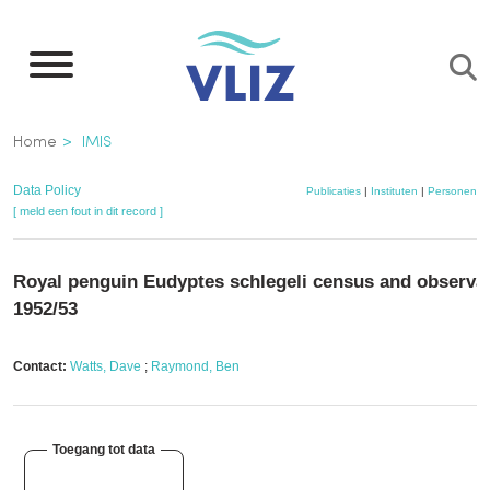
Overslaan
en
naar
de
Kruimelpad
Home
IMIS
inhoud
gaan
Data Policy
Publicaties
|
Instituten
|
Personen
|
[ meld een fout in dit record ]
Royal penguin Eudyptes schlegeli census and observat
1952/53
Contact:
Watts, Dave
;
Raymond, Ben
Toegang tot data