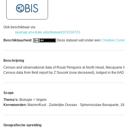
Ook beschikbaar via:
seamap.env.duke.edu/dataset/103150723
Beschikbaarheid:
Deze dataset valt onder een
Creative Common
Beschrijving
Census and observational data of Royal Penguins at North Head, Macquarie Isl
Census data from field report by Z Soucek (now deceased), lodged in the AAD a
Scope
Thema's:
Biologie > Vogels
Kernwoorden:
Marien/Kust · Zuidelijke Oceaan · Spheniscidae Bonaparte, 183
Geografische spreiding