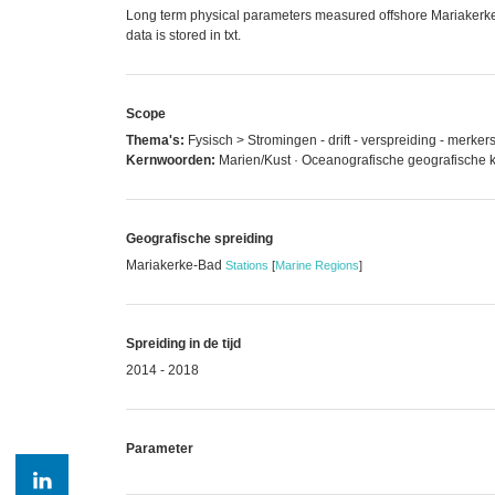
Long term physical parameters measured offshore Mariakerke
data is stored in txt.
Scope
Thema's:
Fysisch > Stromingen - drift - verspreiding - merk
Kernwoorden:
Marien/Kust · Oceanografische geografische
Geografische spreiding
Mariakerke-Bad
Stations
[
Marine Regions
]
Spreiding in de tijd
2014 - 2018
Parameter