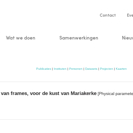
Service
Contact
Ev
navigatio
Wat we doen
Samenwerkingen
Nieu
n
Publicaties
|
Instituten
|
Personen
|
Datasets
|
Projecten
|
Kaarten
van frames, voor de kust van Mariakerke
[Physical paramete