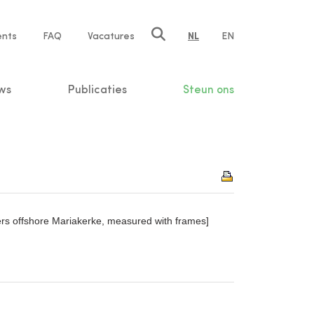
ents
FAQ
Vacatures
NL
EN
n
ws
Publicaties
Steun ons
rs offshore Mariakerke, measured with frames]