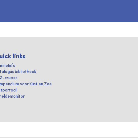
uick links
rineInfo
talogus bibliotheek
IZ-cruises
mpendium voor Kust en Zee
stportaal
heldemonitor