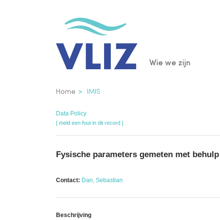
Overslaan
en
naar
de
Main
Wie we zijn
inhoud
gaan
navigatio
Kruimelpad
Home
IMIS
Data Policy
[ meld een fout in dit record ]
Fysische parameters gemeten met behulp 
Contact:
Dan, Sebastian
Beschrijving