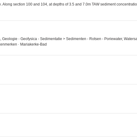
. Along section 100 and 104, at depths of 3.5 and 7.0m TAW sediment concentratio
ers, Geologie - Geofysica - Sedimentatie > Sedimenten - Rotsen - Poriewater, Water
 kenmerken · Mariakerke-Bad