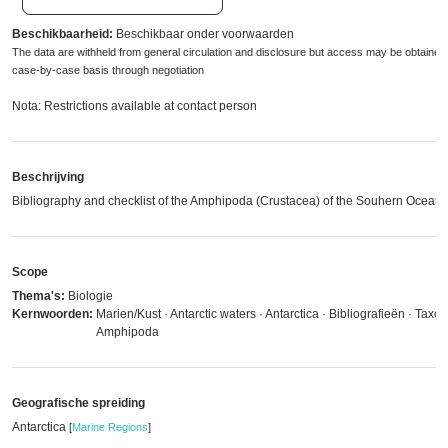
Beschikbaarheid:
Beschikbaar onder voorwaarden
The data are withheld from general circulation and disclosure but access may be obtained
case-by-case basis through negotiation
Nota: Restrictions available at contact person
Beschrijving
Bibliography and checklist of the Amphipoda (Crustacea) of the Souhern Ocean
Scope
Thema's:
Biologie
Kernwoorden:
Marien/Kust · Antarctic waters · Antarctica · Bibliografieën · Taxo
Amphipoda
Geografische spreiding
Antarctica
[
Marine Regions
]