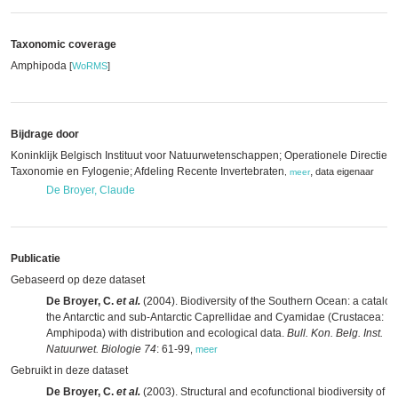
Taxonomic coverage
Amphipoda
[
WoRMS
]
Bijdrage door
Koninklijk Belgisch Instituut voor Natuurwetenschappen; Operationele Directie
Taxonomie en Fylogenie; Afdeling Recente Invertebraten
,
data eigenaar
,
meer
De Broyer, Claude
Publicatie
Gebaseerd op deze dataset
De Broyer, C.
et al.
(2004). Biodiversity of the Southern Ocean: a catalog
the Antarctic and sub-Antarctic Caprellidae and Cyamidae (Crustacea:
Amphipoda) with distribution and ecological data.
Bull. Kon. Belg. Inst.
Natuurwet. Biologie 74
: 61-99
,
meer
Gebruikt in deze dataset
De Broyer, C.
et al.
(2003). Structural and ecofunctional biodiversity of th