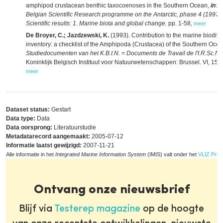
amphipod crustacean benthic taxocoenoses in the Southern Ocean,
in
: (
Belgian Scientific Research programme on the Antarctic, phase 4 (1997-
Scientific results: 1. Marine biota and global change.
pp. 1-58
,
meer
De Broyer, C.; Jazdzewski, K.
(1993). Contribution to the marine biodive
inventory: a checklist of the Amphipoda (Crustacea) of the Southern Ocea
Studiedocumenten van het K.B.I.N. = Documents de Travail de l'I.R.Sc.N.
Koninklijk Belgisch Instituut voor Natuurwetenschappen: Brussel. VI, 154
meer
Dataset status:
Gestart
Data type:
Data
Data oorsprong:
Literatuurstudie
Metadatarecord aangemaakt:
2005-07-12
Informatie laatst gewijzigd:
2007-11-21
Alle informatie in het
Integrated Marine Information System
(IMIS) valt onder het
VLIZ Priva
Ontvang onze nieuwsbrief
Blijf via
Testerep magazine
op de hoogte