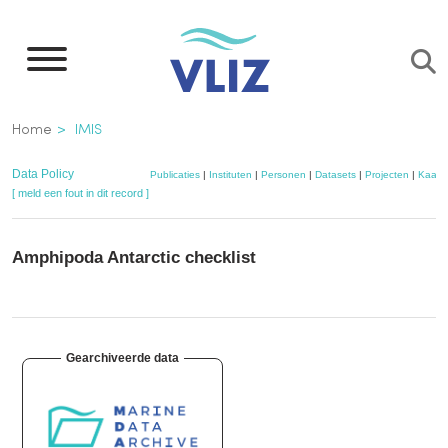
Overslaan
en
naar
de
Kruimelpad
Home
IMIS
inhoud
gaan
Data Policy
Publicaties
|
Instituten
|
Personen
|
Datasets
|
Projecten
|
Kaart
[ meld een fout in dit record ]
Amphipoda Antarctic checklist
Gearchiveerde data