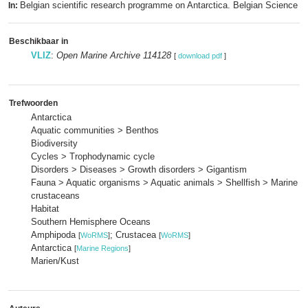
Belgian scientific research programme on Antarctica. Belgian Science Po
In:
Beschikbaar in
VLIZ
:
Open Marine Archive 114128
[
download pdf
]
Trefwoorden
Antarctica
Aquatic communities > Benthos
Biodiversity
Cycles > Trophodynamic cycle
Disorders > Diseases > Growth disorders > Gigantism
Fauna > Aquatic organisms > Aquatic animals > Shellfish > Marine 
crustaceans
Habitat
Southern Hemisphere Oceans
Amphipoda
; Crustacea
[
WoRMS
]
[
WoRMS
]
Antarctica
[
Marine Regions
]
Marien/Kust