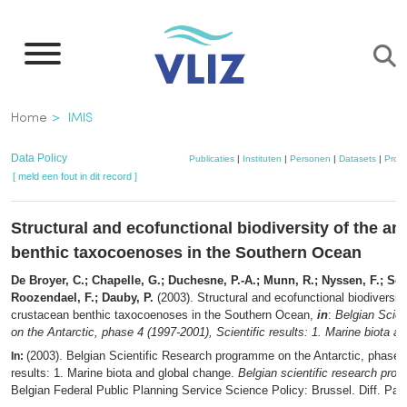
Overslaan
en
naar
de
Kruimelpad
Home
IMIS
inhoud
gaan
Data Policy
Publicaties
|
Instituten
|
Personen
|
Datasets
|
Proje
[ meld een fout in dit record ]
Structural and ecofunctional biodiversity of the 
benthic taxocoenoses in the Southern Ocean
De Broyer, C.; Chapelle, G.; Duchesne, P.-A.; Munn, R.; Nyssen, F.; Scai
Roozendael, F.; Dauby, P.
(2003). Structural and ecofunctional biodiversit
crustacean benthic taxocoenoses in the Southern Ocean,
in
:
Belgian Scie
on the Antarctic, phase 4 (1997-2001), Scientific results: 1. Marine biota a
(2003). Belgian Scientific Research programme on the Antarctic, phase 4
In:
results: 1. Marine biota and global change.
Belgian scientific research pro
Belgian Federal Public Planning Service Science Policy: Brussel. Diff. Pag