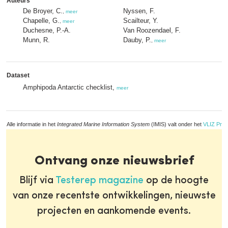
Auteurs
De Broyer, C.
Nyssen, F.
,
meer
Chapelle, G.
Scailteur, Y.
,
meer
Duchesne, P.-A.
Van Roozendael, F.
Munn, R.
Dauby, P.
,
meer
Dataset
Amphipoda Antarctic checklist,
meer
Alle informatie in het
Integrated Marine Information System
(IMIS) valt onder het
VLIZ Priv
Ontvang onze nieuwsbrief
Blijf via
Testerep magazine
op de hoogte
van onze recentste ontwikkelingen, nieuwste
projecten en aankomende events.