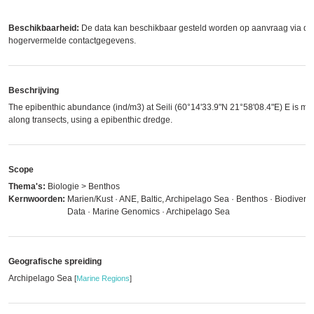
Beschikbaarheid:
De data kan beschikbaar gesteld worden op aanvraag via de
hogervermelde contactgegevens.
Beschrijving
The epibenthic abundance (ind/m3) at Seili (60°14'33.9"N 21°58'08.4"E) E is m
along transects, using a epibenthic dredge.
Scope
Thema's:
Biologie > Benthos
Kernwoorden:
Marien/Kust · ANE, Baltic, Archipelago Sea · Benthos · Biodiversite
Data · Marine Genomics · Archipelago Sea
Geografische spreiding
Archipelago Sea
[
Marine Regions
]