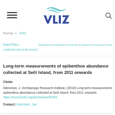
Overslaan
en
naar
de
Kruimelpad
Home
IMIS
inhoud
gaan
Data Policy
Publicaties
|
Instituten
|
Personen
|
Datasets
|
Projecten
|
Kaart
[ meld een fout in dit record ]
Long-term measurements of epibenthos abundance
collected at Seili Island, from 2011 onwards
Citatie
Hänninen, J.; Archipelago Research Institute; (2018) Long-term measurements o
epibenthos abundance collected at Seili Island, from 2011 onwards.
https://marineinfo.org/doc/dataset/6083
Contact:
Hänninen, Jari