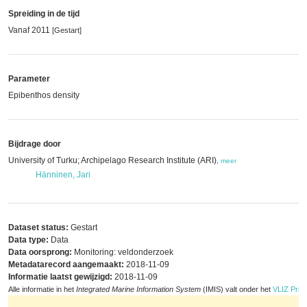
Spreiding in de tijd
Vanaf 2011
[Gestart]
Parameter
Epibenthos density
Bijdrage door
University of Turku; Archipelago Research Institute (ARI)
,
meer
Hänninen, Jari
Dataset status:
Gestart
Data type:
Data
Data oorsprong:
Monitoring: veldonderzoek
Metadatarecord aangemaakt:
2018-11-09
Informatie laatst gewijzigd:
2018-11-09
Alle informatie in het
Integrated Marine Information System
(IMIS) valt onder het
VLIZ Priva