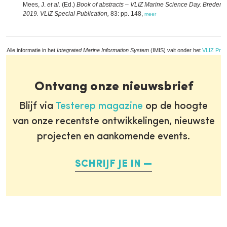
Mees, J.
et al.
(Ed.)
Book of abstracts – VLIZ Marine Science Day. Bredene
2019. VLIZ Special Publication,
83: pp. 148,
meer
Alle informatie in het
Integrated Marine Information System
(IMIS) valt onder het
VLIZ Priv
Ontvang onze nieuwsbrief
Blijf via
Testerep magazine
op de hoogte
van onze recentste ontwikkelingen, nieuwste
projecten en aankomende events.
SCHRIJF JE IN