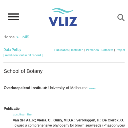
Overslaan
en
naar
de
Kruimelpad
Home
IMIS
inhoud
gaan
Data Policy
Publicaties
|
Instituten
|
Personen
|
Datasets
|
Projecte
[ meld een fout in dit record ]
School of Botany
Overkoepelend instituut:
University of Melbourne
,
meer
Publicatie
opsplitsen
filter
Van der Aa, P.; Vieira, C.; Guiry, M.D.R.; Verbruggen, H.; De Clerck, O.
(2
Toward a comprehensive phylogeny for brown seaweeds (Phaeophyceae,