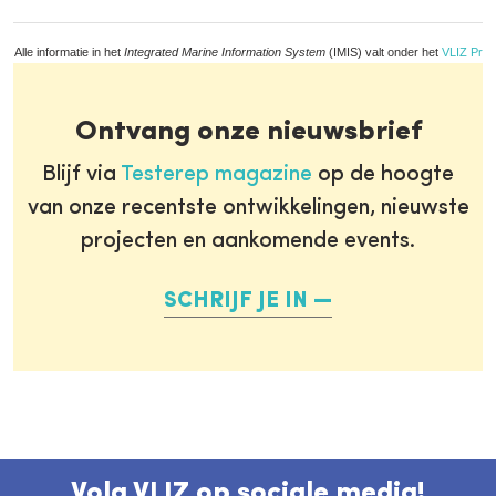
Alle informatie in het
Integrated Marine Information System
(IMIS) valt onder het
VLIZ Priv
Ontvang onze nieuwsbrief
Blijf via
Testerep magazine
op de hoogte
van onze recentste ontwikkelingen, nieuwste
projecten en aankomende events.
SCHRIJF JE IN
Volg VLIZ op sociale media!