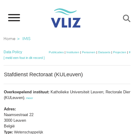
Overslaan
en
naar
de
Kruimelpad
Home
IMIS
inhoud
gaan
Data Policy
Publicaties
|
Instituten
|
Personen
|
Datasets
|
Projecten
|
Kaa
[ meld een fout in dit record ]
Stafdienst Rectoraat (KULeuven)
Overkoepelend instituut:
Katholieke Universiteit Leuven; Rectorale Diens
(KULeuven)
,
meer
Adres:
Naamsestraat 22
3000 Leuven
België
Type:
Wetenschappelijk