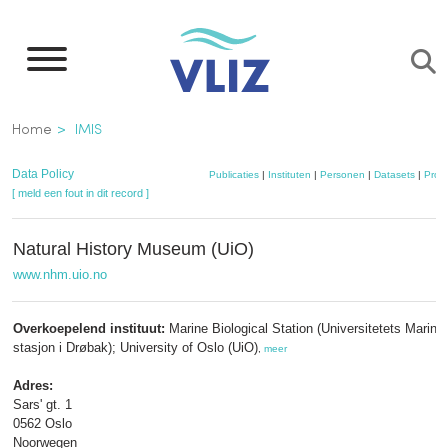
Overslaan
en
naar
de
Kruimelpad
Home
IMIS
inhoud
gaan
Data Policy
Publicaties
|
Instituten
|
Personen
|
Datasets
|
Proje
[ meld een fout in dit record ]
Natural History Museum (UiO)
www.nhm.uio.no
Overkoepelend instituut:
Marine Biological Station (Universitetets Marinb
stasjon i Drøbak); University of Oslo (UiO)
,
meer
Adres:
Sars' gt. 1
0562 Oslo
Noorwegen