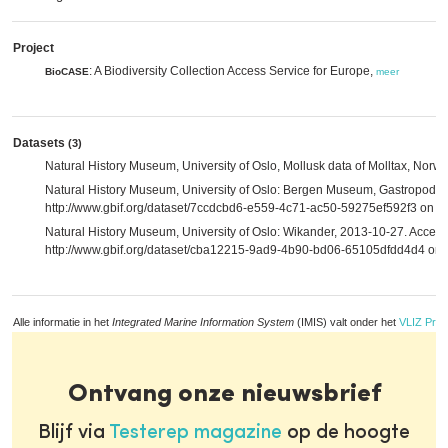
Project
: A Biodiversity Collection Access Service for Europe,
BioCASE
meer
Datasets
(3)
Natural History Museum, University of Oslo, Mollusk data of Molltax, Norw
Natural History Museum, University of Oslo: Bergen Museum, Gastropoda,
http://www.gbif.org/dataset/7ccdcbd6-e559-4c71-ac50-59275ef592f3 on 
Natural History Museum, University of Oslo: Wikander, 2013-10-27. Access
http://www.gbif.org/dataset/cba12215-9ad9-4b90-bd06-65105dfdd4d4 on
Alle informatie in het
Integrated Marine Information System
(IMIS) valt onder het
VLIZ Priv
Ontvang onze nieuwsbrief
Blijf via
Testerep magazine
op de hoogte