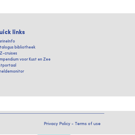
uick links
rineInfo
talogus bibliotheek
IZ-cruises
mpendium voor Kust en Zee
stportaal
heldemonitor
Privacy Policy
-
Terms of use