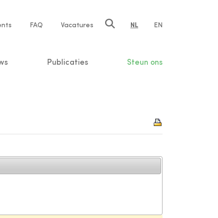
ents
FAQ
Vacatures
NL
EN
n
ws
Publicaties
Steun ons