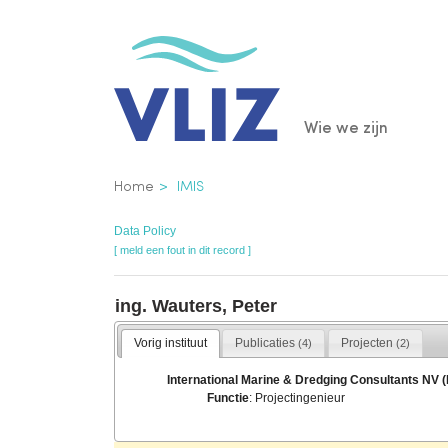
Overslaan
en
naar
de
Main
Wie we zijn
inhoud
gaan
navigatio
Kruimelpad
Home
IMIS
Data Policy
[ meld een fout in dit record ]
ing. Wauters, Peter
Vorig instituut
Publicaties
Projecten
(4)
(2)
International Marine & Dredging Consultants NV 
Functie
: Projectingenieur