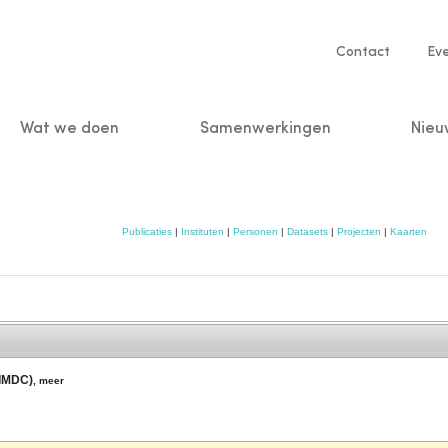
Service
Contact
Ev
navigatio
Wat we doen
Samenwerkingen
Nieu
n
Publicaties
|
Instituten
|
Personen
|
Datasets
|
Projecten
|
Kaarten
(IMDC)
,
meer