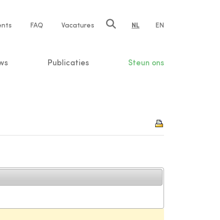
ents
FAQ
Vacatures
NL
EN
n
ws
Publicaties
Steun ons