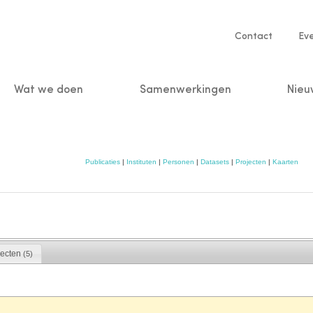
Service
Contact
Ev
navigatio
Wat we doen
Samenwerkingen
Nieu
n
Publicaties
|
Instituten
|
Personen
|
Datasets
|
Projecten
|
Kaarten
jecten
(5)