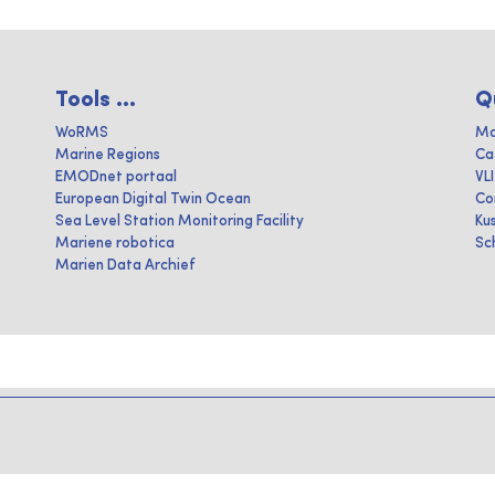
Tools ...
Q
WoRMS
Ma
Marine Regions
Ca
EMODnet portaal
VL
European Digital Twin Ocean
Co
Sea Level Station Monitoring Facility
Ku
Mariene robotica
Sc
Marien Data Archief