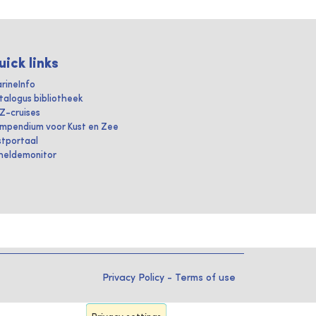
uick links
rineInfo
talogus bibliotheek
IZ-cruises
mpendium voor Kust en Zee
stportaal
heldemonitor
Privacy Policy
-
Terms of use