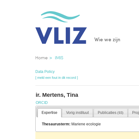
Overslaan
en
naar
de
Main
Wie we zijn
inhoud
gaan
navigatio
Kruimelpad
Home
IMIS
Data Policy
[ meld een fout in dit record ]
ir. Mertens, Tina
ORCID
Expertise
Vorig instituut
Publicaties
Pro
(93)
Thesaurusterm:
Mariene ecologie