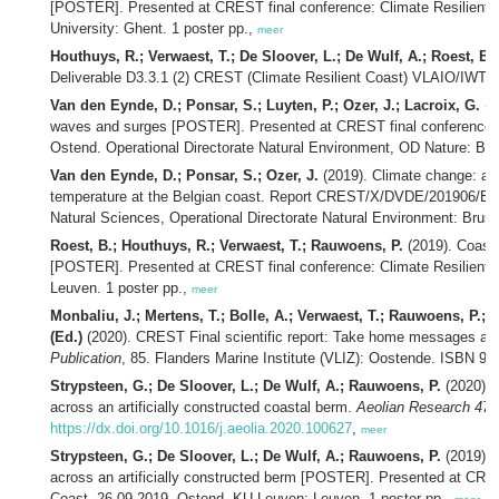
[POSTER]. Presented at CREST final conference: Climate Resilient 
University: Ghent. 1 poster pp.,
meer
Houthuys, R.; Verwaest, T.; De Sloover, L.; De Wulf, A.; Roest, B.
Deliverable D3.3.1 (2) CREST (Climate Resilient Coast) VLAIO/IWT proj
Van den Eynde, D.; Ponsar, S.; Luyten, P.; Ozer, J.; Lacroix, G.
(2
waves and surges [POSTER]. Presented at CREST final conference: C
Ostend. Operational Directorate Natural Environment, OD Nature: Bru
Van den Eynde, D.; Ponsar, S.; Ozer, J.
(2019). Climate change: ana
temperature at the Belgian coast. Report CREST/X/DVDE/201906/EN/T
Natural Sciences, Operational Directorate Natural Environment: Bruss
Roest, B.; Houthuys, R.; Verwaest, T.; Rauwoens, P.
(2019). Coasta
[POSTER]. Presented at CREST final conference: Climate Resilient 
Leuven. 1 poster pp.,
meer
Monbaliu, J.; Mertens, T.; Bolle, A.; Verwaest, T.; Rauwoens, P.; 
(Ed.)
(2020). CREST Final scientific report: Take home messages and
Publication
, 85. Flanders Marine Institute (VLIZ): Oostende. ISBN 97
Strypsteen, G.; De Sloover, L.; De Wulf, A.; Rauwoens, P.
(2020). 
across an artificially constructed coastal berm.
Aeolian Research 47
:
https://dx.doi.org/10.1016/j.aeolia.2020.100627
,
meer
Strypsteen, G.; De Sloover, L.; De Wulf, A.; Rauwoens, P.
(2019). 
across an artificially constructed berm [POSTER]. Presented at CRES
Coast, 26-09-2019, Ostend. KU Leuven: Leuven. 1 poster pp.,