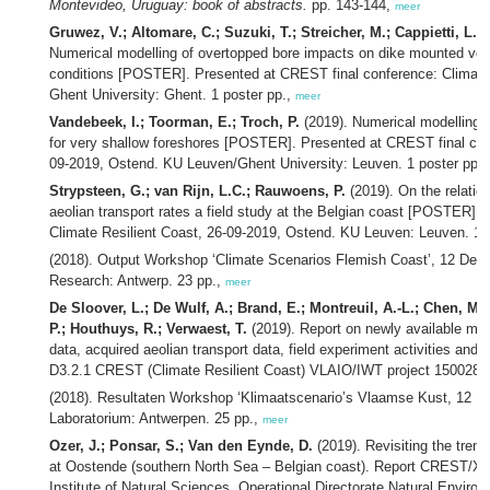
Montevideo, Uruguay: book of abstracts.
pp. 143-144,
meer
Gruwez, V.; Altomare, C.; Suzuki, T.; Streicher, M.; Cappietti, L.;
Numerical modelling of overtopped bore impacts on dike mounted verti
conditions [POSTER]. Presented at CREST final conference: Climate 
Ghent University: Ghent. 1 poster pp.,
meer
Vandebeek, I.; Toorman, E.; Troch, P.
(2019). Numerical modelling
for very shallow foreshores [POSTER]. Presented at CREST final conf
09-2019, Ostend. KU Leuven/Ghent University: Leuven. 1 poster pp.
Strypsteen, G.; van Rijn, L.C.; Rauwoens, P.
(2019). On the relatio
aeolian transport rates a field study at the Belgian coast [POSTER].
Climate Resilient Coast, 26-09-2019, Ostend. KU Leuven: Leuven. 1 
(2018). Output Workshop ‘Climate Scenarios Flemish Coast’, 12 Dec
Research: Antwerp. 23 pp.,
meer
De Sloover, L.; De Wulf, A.; Brand, E.; Montreuil, A.-L.; Chen, M.
P.; Houthuys, R.; Verwaest, T.
(2019). Report on newly available me
data, acquired aeolian transport data, field experiment activities and 
D3.2.1 CREST (Climate Resilient Coast) VLAIO/IWT project 150028. [S.
(2018). Resultaten Workshop ‘Klimaatscenario’s Vlaamse Kust, 12 
Laboratorium: Antwerpen. 25 pp.,
meer
Ozer, J.; Ponsar, S.; Van den Eynde, D.
(2019). Revisiting the trend
at Oostende (southern North Sea – Belgian coast). Report CREST/X
Institute of Natural Sciences, Operational Directorate Natural Environ