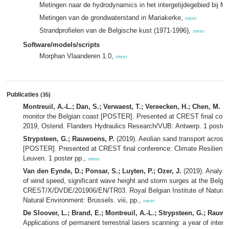
Metingen naar de hydrodynamics in het intergetijdegebied bij M
Metingen van de grondwaterstand in Mariakerke,
meer
Strandprofielen van de Belgische kust (1971-1996),
meer
Software/models/scripts
Morphan Vlaanderen 1.0,
meer
Publicaties
(35)
Montreuil, A.-L.; Dan, S.; Verwaest, T.; Vereecken, H.; Chen, M.
(2
monitor the Belgian coast [POSTER]. Presented at CREST final confe
2019, Ostend. Flanders Hydraulics Research/VUB: Antwerp. 1 poster
Strypsteen, G.; Rauwoens, P.
(2019). Aeolian sand transport across 
[POSTER]. Presented at CREST final conference: Climate Resilient 
Leuven. 1 poster pp.,
meer
Van den Eynde, D.; Ponsar, S.; Luyten, P.; Ozer, J.
(2019). Analysi
of wind speed, significant wave height and storm surges at the Belgi
CREST/X/DVDE/201906/EN/TR03. Royal Belgian Institute of Natural S
Natural Environment: Brussels. viii, pp.,
meer
De Sloover, L.; Brand, E.; Montreuil, A.-L.; Strypsteen, G.; Rauwo
Applications of permanent terrestrial lasers scanning: a year of inter