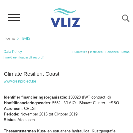
Overslaan
en
naar
de
Kruimelpad
Home
IMIS
inhoud
gaan
Data Policy
Publicaties
|
Instituten
|
Personen
|
Dataset
[ meld een fout in dit record ]
Climate Resilient Coast
www.crestproject.be
Identifier financieringsorganisatie
: 150028 (IWT contract id)
Hoofdfinancieringscodes
: 5552 - VLAIO - Blauwe Cluster - cSBO
Acroniem
: CREST
Periode:
November 2015 tot Oktober 2019
Status
: Afgelopen
Thesaurustermen
Kust- en estuariene hydraulica; Kustgeografie