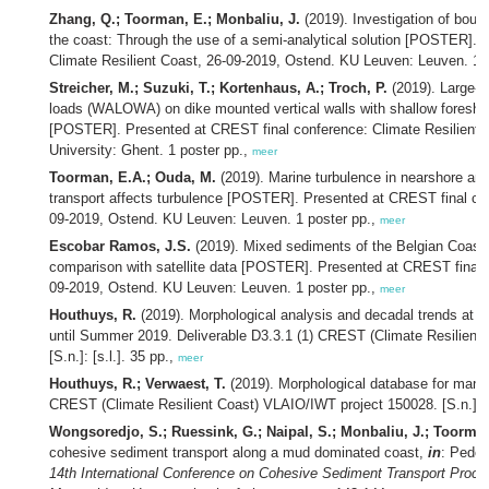
Zhang, Q.; Toorman, E.; Monbaliu, J.
(2019). Investigation of bound
the coast: Through the use of a semi-analytical solution [POSTER]. 
Climate Resilient Coast, 26-09-2019, Ostend. KU Leuven: Leuven. 1 
Streicher, M.; Suzuki, T.; Kortenhaus, A.; Troch, P.
(2019). Large-s
loads (WALOWA) on dike mounted vertical walls with shallow foreshor
[POSTER]. Presented at CREST final conference: Climate Resilient 
University: Ghent. 1 poster pp.,
meer
Toorman, E.A.; Ouda, M.
(2019). Marine turbulence in nearshore an
transport affects turbulence [POSTER]. Presented at CREST final con
09-2019, Ostend. KU Leuven: Leuven. 1 poster pp.,
meer
Escobar Ramos, J.S.
(2019). Mixed sediments of the Belgian Coast 
comparison with satellite data [POSTER]. Presented at CREST final c
09-2019, Ostend. KU Leuven: Leuven. 1 poster pp.,
meer
Houthuys, R.
(2019). Morphological analysis and decadal trends at 
until Summer 2019. Deliverable D3.3.1 (1) CREST (Climate Resilient
[S.n.]: [s.l.]. 35 pp.,
meer
Houthuys, R.; Verwaest, T.
(2019). Morphological database for mana
CREST (Climate Resilient Coast) VLAIO/IWT project 150028. [S.n.]: [s
Wongsoredjo, S.; Ruessink, G.; Naipal, S.; Monbaliu, J.; Toorman
cohesive sediment transport along a mud dominated coast,
in
: Pedoc
14th International Conference on Cohesive Sediment Transport Proc