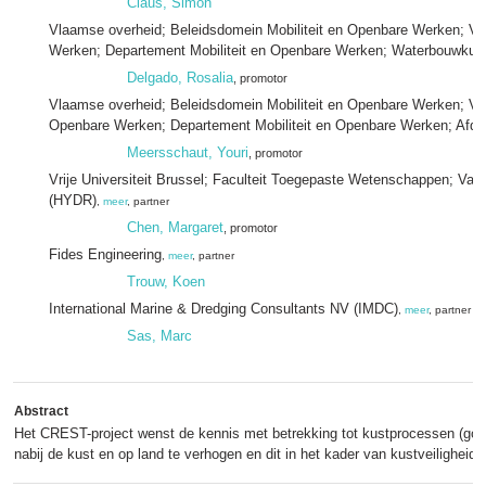
Claus, Simon
Vlaamse overheid; Beleidsdomein Mobiliteit en Openbare Werken; Vla
Werken; Departement Mobiliteit en Openbare Werken; Waterbouwkund
Delgado, Rosalia
, promotor
Vlaamse overheid; Beleidsdomein Mobiliteit en Openbare Werken; Vla
Openbare Werken; Departement Mobiliteit en Openbare Werken; Afde
Meersschaut, Youri
, promotor
Vrije Universiteit Brussel; Faculteit Toegepaste Wetenschappen; V
(HYDR)
,
meer
, partner
Chen, Margaret
, promotor
Fides Engineering
,
meer
, partner
Trouw, Koen
International Marine & Dredging Consultants NV (IMDC)
,
meer
, partner
Sas, Marc
Abstract
Het CREST-project wenst de kennis met betrekking tot kustprocessen (golv
nabij de kust en op land te verhogen en dit in het kader van kustveiligheid.