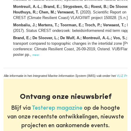
Montreuil, A.-L.; Brand, E.; Strypsteen, G.; Roest, B.; De Sloover,
Houthuys, R.; Chen, M.; Verwaest, T.
(2020). Scientific Report on C
CREST (Climate Resilient Coast) VLAIO/IWT project 150028. [S.n.]: [s
Monbaliu, J.; Mertens, T.; Toorman, E.; Troch, P.; Verwaest, T.; 
(2017). Status CREST onderzoek: beleidsinformerend mid term rappo
Brand, E.; De Sloover, L.; De Wulf, A.; Montreuil, A.-L.; Vos, S.; 
transport compared to topographic changes in the intertidal zone [
conference: Climate Resilient Coast, 26-09-2019, Ostend. VUB/Fland
poster pp.,
meer
Alle informatie in het
Integrated Marine Information System
(IMIS) valt onder het
VLIZ Priv
Ontvang onze nieuwsbrief
Blijf via
Testerep magazine
op de hoogte
van onze recentste ontwikkelingen, nieuwste
projecten en aankomende events.