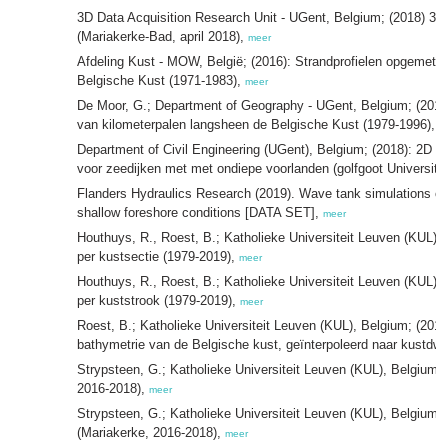
3D Data Acquisition Research Unit - UGent, Belgium; (2018) 3D-
(Mariakerke-Bad, april 2018),
meer
Afdeling Kust - MOW, België; (2016): Strandprofielen opgemete
Belgische Kust (1971-1983),
meer
De Moor, G.; Department of Geography - UGent, Belgium; (2016)
van kilometerpalen langsheen de Belgische Kust (1979-1996),
m
Department of Civil Engineering (UGent), Belgium; (2018): 2D g
voor zeedijken met met ondiepe voorlanden (golfgoot Universite
Flanders Hydraulics Research (2019). Wave tank simulations of 
shallow foreshore conditions [DATA SET],
meer
Houthuys, R., Roest, B.; Katholieke Universiteit Leuven (KUL),
per kustsectie (1979-2019),
meer
Houthuys, R., Roest, B.; Katholieke Universiteit Leuven (KUL),
per kuststrook (1979-2019),
meer
Roest, B.; Katholieke Universiteit Leuven (KUL), Belgium; (201
bathymetrie van de Belgische kust, geïnterpoleerd naar kustdw
Strypsteen, G.; Katholieke Universiteit Leuven (KUL), Belgium; 
2016-2018),
meer
Strypsteen, G.; Katholieke Universiteit Leuven (KUL), Belgium; 
(Mariakerke, 2016-2018),
meer