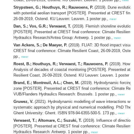
meer
Strypsteen, G.; Houthuys, R.; Rauwoens, P.
(2019). Dune evolution 
with potential aeolian transport [POSTER]. Presented at CREST final 
26-09-2019, Ostend. KU Leuven: Leuven. 1 poster pp.,
meer
Dan, S.; Vos, G.R.; Verwaest, T.
(2019). Flemish shoreline evolution 
[POSTER]. Presented at CREST final conference: Climate Resilient 
Hydraulics Research/Antea Group: Antwerp. 1 poster pp.,
meer
Van Ackere, S.; De Maeyer, P.
(2019). FLIAT: 3D flood impact visual
CREST final conference: Climate Resilient Coast, 26-09-2019, Ostend
pp.,
meer
Roest, B.; Houthuys, R.; Verwaest, T.; Rauwoens, P.
(2019). How d
Analysis of decades of coastal monitoring [POSTER]. Presented at 
Resilient Coast, 26-09-2019, Ostend. KU Leuven: Leuven. 1 poster p
Brand, E.; Montreuil, A-L.; Chen, M.
(2019). Hydrodynamic forcing vs
zone [POSTER]. Presented at CREST final conference: Climate Resil
VUB/Flanders Hydraulics Research: Brussels. 1 poster pp.,
meer
Gruwez, V.
(2021). Hydrodynamic modelling of wave interactions with
systematic approach by physical and numerical modelling. PhD Thesis
Ghent University: Ghent. ISBN 978-94-6355-500-5. 173 pp.,
meer
Verwaest, T.; Altomare, C.; Suzuki, T.
(2019). Influence of directio
[POSTER]. Presented at CREST final conference: Climate Resilient 
Hydraulics Research: Antwerp. 1 poster pp.,
meer