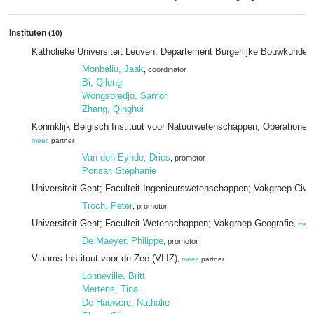
Instituten
(10)
Katholieke Universiteit Leuven; Departement Burgerlijke Bouwkunde
Monbaliu, Jaak
, coördinator
Bi, Qilong
Wongsoredjo, Samor
Zhang, Qinghui
Koninklijk Belgisch Instituut voor Natuurwetenschappen; Operationele 
meer
, partner
Van den Eynde, Dries
, promotor
Ponsar, Stéphanie
Universiteit Gent; Faculteit Ingenieurswetenschappen; Vakgroep Civi
Troch, Peter
, promotor
Universiteit Gent; Faculteit Wetenschappen; Vakgroep Geografie
,
meer
De Maeyer, Philippe
, promotor
Vlaams Instituut voor de Zee (VLIZ)
,
meer
, partner
Lonneville, Britt
Mertens, Tina
De Hauwere, Nathalie