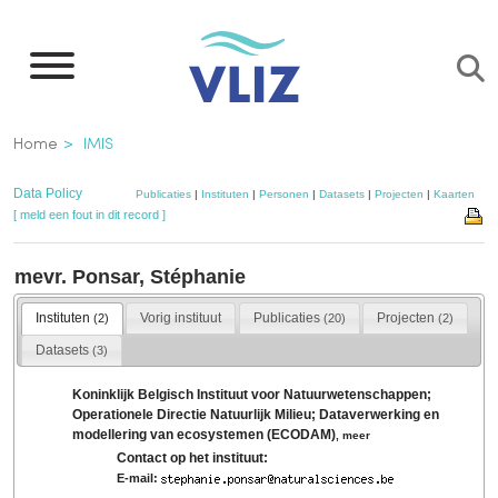
Overslaan
en
naar
de
Kruimelpad
Home
IMIS
inhoud
gaan
Data Policy
Publicaties
|
Instituten
|
Personen
|
Datasets
|
Projecten
|
Kaarten
[ meld een fout in dit record ]
mevr. Ponsar, Stéphanie
Instituten
Vorig instituut
Publicaties
Projecten
(2)
(20)
(2)
Datasets
(3)
Koninklijk Belgisch Instituut voor Natuurwetenschappen;
Operationele Directie Natuurlijk Milieu; Dataverwerking en
modellering van ecosystemen (ECODAM)
,
meer
Contact op het instituut:
E-mail: