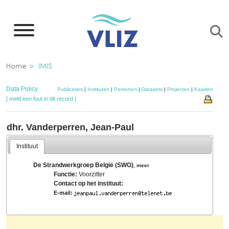
Overslaan
en
naar
de
Kruimelpad
Home
IMIS
inhoud
gaan
Data Policy
Publicaties
|
Instituten
|
Personen
|
Datasets
|
Projecten
|
Kaarten
[ meld een fout in dit record ]
dhr. Vanderperren, Jean-Paul
Instituut
De Strandwerkgroep België (SWG)
,
meer
Functie:
Voorzitter
Contact op het instituut:
E-mail: