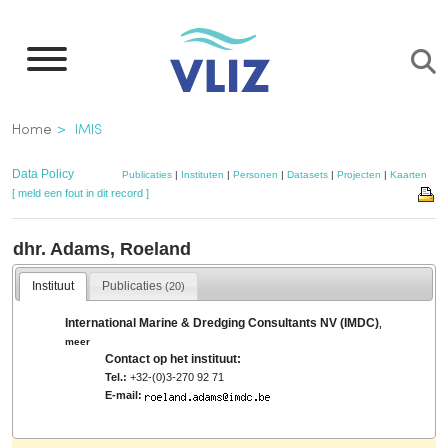
Overslaan
en
naar
de
Kruimelpad
Home
IMIS
inhoud
gaan
Data Policy
Publicaties
|
Instituten
|
Personen
|
Datasets
|
Projecten
|
Kaarten
[ meld een fout in dit record ]
dhr. Adams, Roeland
Instituut
Publicaties
(20)
International Marine & Dredging Consultants NV (IMDC)
,
meer
Contact op het instituut:
Tel.:
+32-(0)3-270 92 71
E-mail: