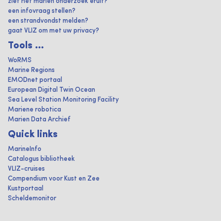
ziet het marien onderzoek eruit?
een infovraag stellen?
een strandvondst melden?
gaat VLIZ om met uw privacy?
Tools ...
WoRMS
Marine Regions
EMODnet portaal
European Digital Twin Ocean
Sea Level Station Monitoring Facility
Mariene robotica
Marien Data Archief
Quick links
MarineInfo
Catalogus bibliotheek
VLIZ-cruises
Compendium voor Kust en Zee
Kustportaal
Scheldemonitor