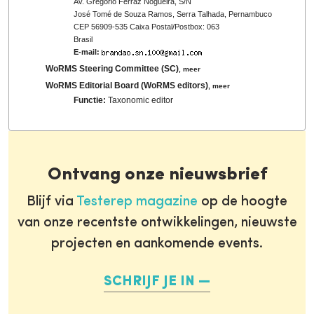
Av. Gregório Ferraz Nogueira, S/N
José Tomé de Souza Ramos, Serra Talhada, Pernambuco
CEP 56909-535 Caixa Postal/Postbox: 063
Brasil
E-mail:
WoRMS Steering Committee (SC)
,
meer
WoRMS Editorial Board (WoRMS editors)
,
meer
Functie:
Taxonomic editor
Ontvang onze nieuwsbrief
Blijf via
Testerep magazine
op de hoogte
van onze recentste ontwikkelingen, nieuwste
projecten en aankomende events.
SCHRIJF JE IN