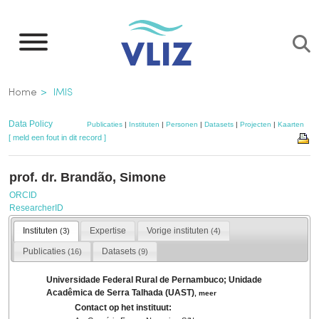
Overslaan
en
naar
de
Kruimelpad
Home
IMIS
inhoud
gaan
Data Policy
Publicaties
|
Instituten
|
Personen
|
Datasets
|
Projecten
|
Kaarten
[ meld een fout in dit record ]
prof. dr. Brandão, Simone
ORCID
ResearcherID
Instituten
Expertise
Vorige instituten
(3)
(4)
Publicaties
Datasets
(16)
(9)
Universidade Federal Rural de Pernambuco; Unidade
Acadêmica de Serra Talhada (UAST)
,
meer
Contact op het instituut: