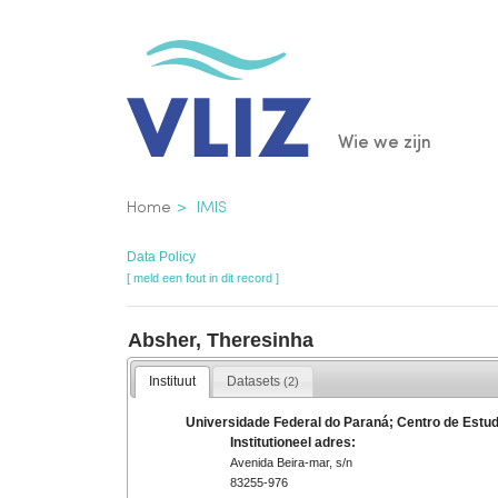
Overslaan
en
naar
de
Main
Wie we zijn
inhoud
gaan
navigatio
Kruimelpad
Home
IMIS
Data Policy
[ meld een fout in dit record ]
Absher, Theresinha
Instituut
Datasets
(2)
Universidade Federal do Paraná; Centro de Estu
Institutioneel adres:
Avenida Beira-mar, s/n
83255-976