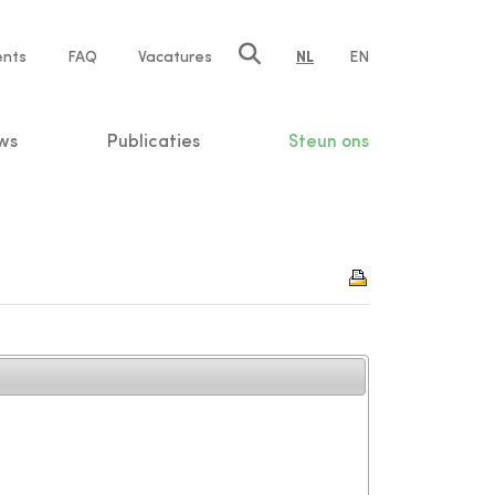
ents
FAQ
Vacatures
NL
EN
n
ws
Publicaties
Steun ons