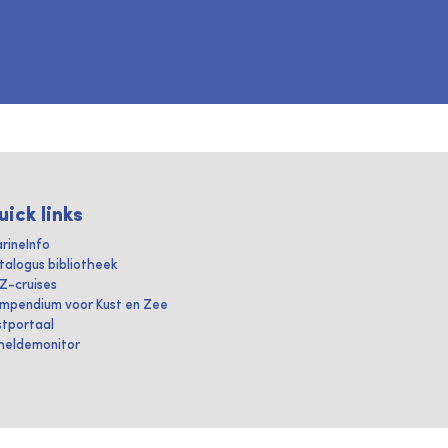
uick links
rineInfo
talogus bibliotheek
IZ-cruises
mpendium voor Kust en Zee
stportaal
heldemonitor