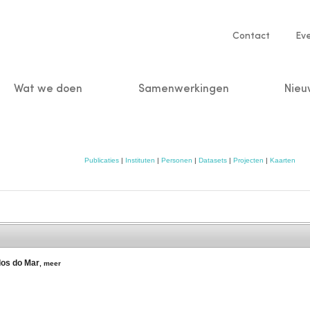
Service
Contact
Ev
navigatio
Wat we doen
Samenwerkingen
Nieu
n
Publicaties
|
Instituten
|
Personen
|
Datasets
|
Projecten
|
Kaarten
dos do Mar
,
meer