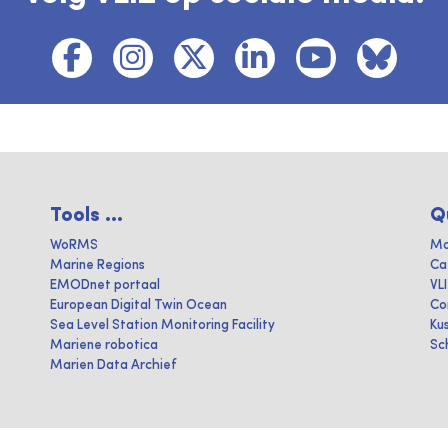
Tools ...
Q
WoRMS
Ma
Marine Regions
Ca
EMODnet portaal
VL
European Digital Twin Ocean
Co
Sea Level Station Monitoring Facility
Ku
Mariene robotica
Sc
Marien Data Archief