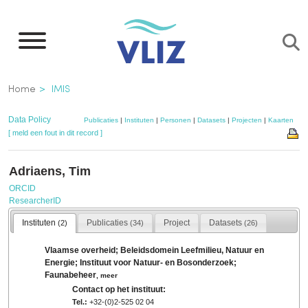
Overslaan
en
naar
de
Kruimelpad
Home
IMIS
inhoud
gaan
Data Policy
Publicaties
|
Instituten
|
Personen
|
Datasets
|
Projecten
|
Kaarten
[ meld een fout in dit record ]
Adriaens, Tim
ORCID
ResearcherID
Instituten
Publicaties
Project
Datasets
(2)
(34)
(26)
Vlaamse overheid; Beleidsdomein Leefmilieu, Natuur en
Energie; Instituut voor Natuur- en Bosonderzoek;
Faunabeheer
,
meer
Contact op het instituut:
Tel.:
+32-(0)2-525 02 04