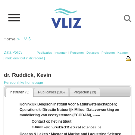
Overslaan
en
naar
de
Kruimelpad
Home
IMIS
inhoud
gaan
Data Policy
Publicaties
|
Instituten
|
Personen
|
Datasets
|
Projecten
|
Kaarten
[ meld een fout in dit record ]
dr. Ruddick, Kevin
Persoonlijke homepage
Instituten
Publicaties
Projecten
(3)
(185)
(13)
Koninklijk Belgisch Instituut voor Natuurwetenschappen;
Operationele Directie Natuurlijk Milieu; Dataverwerking en
modellering van ecosystemen (ECODAM)
,
meer
Contact op het instituut:
E-mail:
Oceans & Lakes : Master of Marine and Lacustrine Science