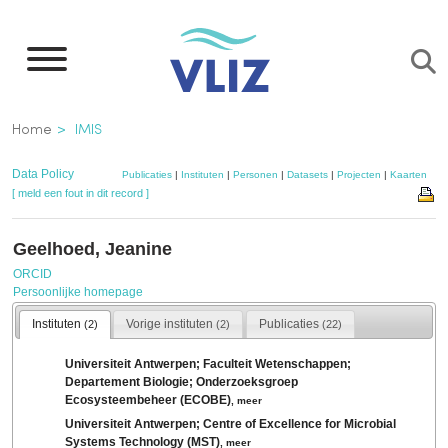
Overslaan
en
naar
de
Kruimelpad
Home
IMIS
inhoud
gaan
Data Policy
Publicaties
|
Instituten
|
Personen
|
Datasets
|
Projecten
|
Kaarten
[ meld een fout in dit record ]
Geelhoed, Jeanine
ORCID
Persoonlijke homepage
Instituten
Vorige instituten
Publicaties
(2)
(2)
(22)
Universiteit Antwerpen; Faculteit Wetenschappen;
Departement Biologie; Onderzoeksgroep
Ecosysteembeheer (ECOBE)
,
meer
Universiteit Antwerpen; Centre of Excellence for Microbial
Systems Technology (MST)
,
meer