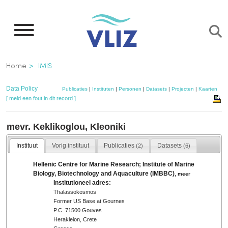
Overslaan
en
naar
de
Kruimelpad
Home
IMIS
inhoud
gaan
Data Policy
Publicaties
|
Instituten
|
Personen
|
Datasets
|
Projecten
|
Kaarten
[ meld een fout in dit record ]
mevr. Keklikoglou, Kleoniki
Instituut
Vorig instituut
Publicaties
Datasets
(2)
(6)
Hellenic Centre for Marine Research; Institute of Marine
Biology, Biotechnology and Aquaculture (IMBBC)
,
meer
Institutioneel adres:
Thalassokosmos
Former US Base at Gournes
P.C. 71500 Gouves
Herakleion, Crete